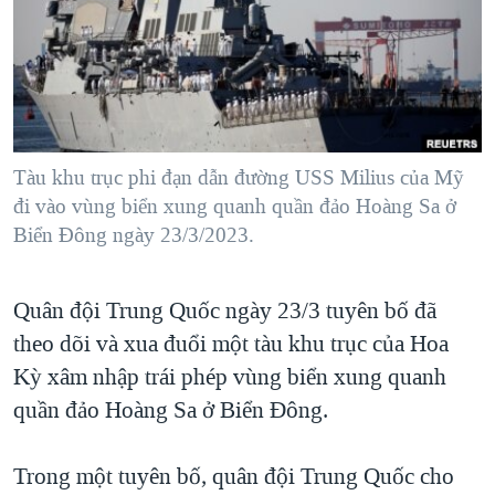
TẠI
VIDEO
"Tìm"
NGƯỜI VIỆT HẢI NGOẠI
HÀNH TRÌNH BẦU CỬ 2024
NGHE
ĐỜI SỐNG
MỘT NĂM CHIẾN TRANH TẠI DẢI GAZA
KINH TẾ
MẠNG XÃ HỘI
GIẢI MÃ VÀNH ĐAI & CON ĐƯỜNG
KHOA HỌC
NGÀY TỊ NẠN THẾ GIỚI
Tàu khu trục phi đạn dẫn đường USS Milius của Mỹ
SỨC KHOẺ
đi vào vùng biển xung quanh quần đảo Hoàng Sa ở
TRỊNH VĨNH BÌNH - NGƯỜI HẠ 'BÊN THẮNG CUỘC'
Ngôn ngữ khác
VĂN HOÁ
Biển Đông ngày 23/3/2023.
GROUND ZERO – XƯA VÀ NAY
THỂ THAO
CHI PHÍ CHIẾN TRANH AFGHANISTAN
GIÁO DỤC
Quân đội Trung Quốc ngày 23/3 tuyên bố đã
CÁC GIÁ TRỊ CỘNG HÒA Ở VIỆT NAM
theo dõi và xua đuổi một tàu khu trục của Hoa
THƯỢNG ĐỈNH TRUMP-KIM TẠI VIỆT NAM
Kỳ xâm nhập trái phép vùng biển xung quanh
TRỊNH VĨNH BÌNH VS. CHÍNH PHỦ VIỆT NAM
quần đảo Hoàng Sa ở Biển Đông.
NGƯ DÂN VIỆT VÀ LÀN SÓNG TRỘM HẢI SÂM
Trong một tuyên bố, quân đội Trung Quốc cho
BÊN KIA QUỐC LỘ: TIẾNG VỌNG TỪ NÔNG THÔN MỸ