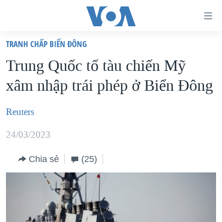
Đường
dẫn
TRANH CHẤP BIỂN ĐÔNG
truy
TRANG CHỦ
Trung Quốc tố tàu chiến Mỹ
cập
VIỆT NAM
xâm nhập trái phép ở Biển Đông
Tới
HOA KỲ
nội
BIỂN ĐÔNG
Reuters
dung
THẾ GIỚI
chính
24/03/2023
BLOG
Tới
điều
Chia sẻ
(25)
DIỄN ĐÀN
hướng
MỤC
chính
CHUYÊN ĐỀ
TỰ DO BÁO CHÍ
Đi
HỌC TIẾNG ANH
VẠCH TRẦN TIN GIẢ
CHIẾN TRANH THƯƠNG MẠI CỦA MỸ: QUÁ KHỨ VÀ HIỆN
tới