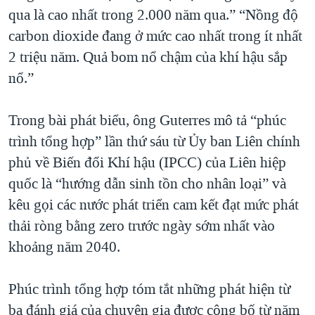
qua là cao nhất trong 2.000 năm qua.” “Nồng độ
QUAN HỆ VIỆT MỸ
carbon dioxide đang ở mức cao nhất trong ít nhất
2 triệu năm. Quả bom nổ chậm của khí hậu sắp
nổ.”
Trong bài phát biểu, ông Guterres mô tả “phúc
trình tổng hợp” lần thứ sáu từ Ủy ban Liên chính
phủ về Biến đổi Khí hậu (IPCC) của Liên hiệp
quốc là “hướng dẫn sinh tồn cho nhân loại” và
kêu gọi các nước phát triển cam kết đạt mức phát
thải ròng bằng zero trước ngày sớm nhất vào
khoảng năm 2040.
Phúc trình tổng hợp tóm tắt những phát hiện từ
ba đánh giá của chuyên gia được công bố từ năm