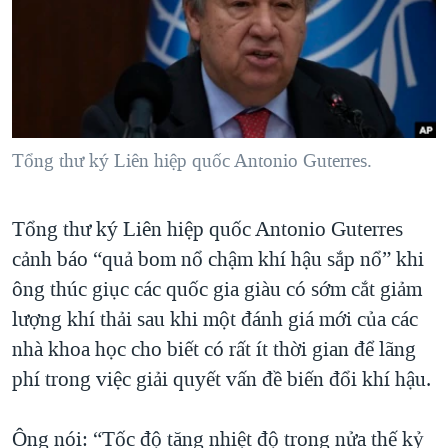
TẠI
VIDEO
"Tìm"
NGƯỜI VIỆT HẢI NGOẠI
HÀNH TRÌNH BẦU CỬ 2024
NGHE
ĐỜI SỐNG
MỘT NĂM CHIẾN TRANH TẠI DẢI GAZA
KINH TẾ
MẠNG XÃ HỘI
GIẢI MÃ VÀNH ĐAI & CON ĐƯỜNG
KHOA HỌC
NGÀY TỊ NẠN THẾ GIỚI
Tổng thư ký Liên hiệp quốc Antonio Guterres.
SỨC KHOẺ
TRỊNH VĨNH BÌNH - NGƯỜI HẠ 'BÊN THẮNG CUỘC'
Ngôn ngữ khác
VĂN HOÁ
GROUND ZERO – XƯA VÀ NAY
Tổng thư ký Liên hiệp quốc Antonio Guterres
THỂ THAO
cảnh báo “quả bom nổ chậm khí hậu sắp nổ” khi
CHI PHÍ CHIẾN TRANH AFGHANISTAN
GIÁO DỤC
ông thúc giục các quốc gia giàu có sớm cắt giảm
CÁC GIÁ TRỊ CỘNG HÒA Ở VIỆT NAM
lượng khí thải sau khi một đánh giá mới của các
THƯỢNG ĐỈNH TRUMP-KIM TẠI VIỆT NAM
nhà khoa học cho biết có rất ít thời gian để lãng
TRỊNH VĨNH BÌNH VS. CHÍNH PHỦ VIỆT NAM
phí trong việc giải quyết vấn đề biến đổi khí hậu.
NGƯ DÂN VIỆT VÀ LÀN SÓNG TRỘM HẢI SÂM
Ông nói: “Tốc độ tăng nhiệt độ trong nửa thế kỷ
BÊN KIA QUỐC LỘ: TIẾNG VỌNG TỪ NÔNG THÔN MỸ