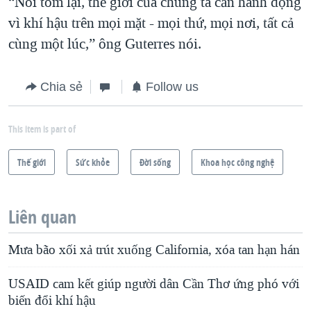
“Nói tóm lại, thế giới của chúng ta cần hành động
vì khí hậu trên mọi mặt - mọi thứ, mọi nơi, tất cả
cùng một lúc,” ông Guterres nói.
Chia sẻ
Follow us
This item is part of
Thế giới
Sức khỏe
Ðời sống
Khoa học công nghệ
Liên quan
Mưa bão xối xả trút xuống California, xóa tan hạn hán
USAID cam kết giúp người dân Cần Thơ ứng phó với
biến đổi khí hậu