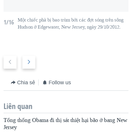
Một chiếc phà bị bao trùm bởi các đợt sóng trên sông
1/16
Hudson ở
Edgewater,
New Jersey, ngày 29/10/2012.
P
N
r
e
e
x
Chia sẻ
Follow us
v
t
i
s
o
l
Liên quan
u
i
Tổng thống Obama đi thị sát thiệt hại bão ở bang New
s
d
Jersey
s
e