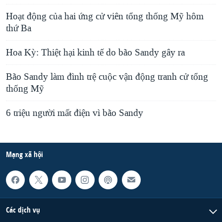
l
Hoạt động của hai ứng cử viên tổng thống Mỹ hôm
i
thứ Ba
d
Hoa Kỳ: Thiệt hại kinh tế do bão Sandy gây ra
e
Bão Sandy làm đình trệ cuộc vận động tranh cử tổng
thống Mỹ
6 triệu người mất điện vì bão Sandy
Mạng xã hội
Các dịch vụ