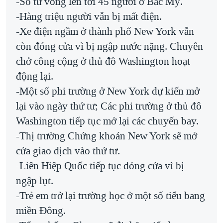
-Số tử vong lên tới 45 người ở Bắc Mỹ.
QUAN HỆ VIỆT MỸ
-Hàng triệu người vẫn bị mất điện.
-Xe điện ngầm ở thành phố New York vẫn
còn đóng cửa vì bị ngập nước nặng. Chuyên
chở công cộng ở thủ đô Washington hoạt
động lại.
-Một số phi trường ở New York dự kiến mở
lại vào ngày thứ tư; Các phi trường ở thủ đô
Washington tiếp tục mở lại các chuyến bay.
-Thị trường Chứng khoán New York sẽ mở
cửa giao dịch vào thứ tư.
-Liên Hiệp Quốc tiếp tục đóng cửa vì bị
ngập lụt.
-Trẻ em trở lại trường học ở một số tiểu bang
miền Ðông.