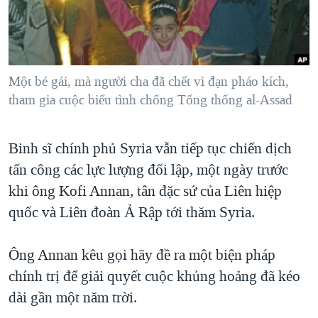
TẠI
VIDEO
"Tìm"
NGƯỜI VIỆT HẢI NGOẠI
HÀNH TRÌNH BẦU CỬ 2024
NGHE
ĐỜI SỐNG
MỘT NĂM CHIẾN TRANH TẠI DẢI GAZA
KINH TẾ
MẠNG XÃ HỘI
Một bé gái, mà người cha đã chết vì đạn pháo kích,
GIẢI MÃ VÀNH ĐAI & CON ĐƯỜNG
KHOA HỌC
tham gia cuộc biểu tình chống Tổng thống al-Assad
NGÀY TỊ NẠN THẾ GIỚI
SỨC KHOẺ
TRỊNH VĨNH BÌNH - NGƯỜI HẠ 'BÊN THẮNG CUỘC'
Ngôn ngữ khác
VĂN HOÁ
Binh sĩ chính phủ Syria vẫn tiếp tục chiến dịch
GROUND ZERO – XƯA VÀ NAY
tấn công các lực lượng đối lập, một ngày trước
THỂ THAO
CHI PHÍ CHIẾN TRANH AFGHANISTAN
khi ông Kofi Annan, tân đặc sứ của Liên hiệp
GIÁO DỤC
CÁC GIÁ TRỊ CỘNG HÒA Ở VIỆT NAM
quốc và Liên đoàn Ả Rập tới thăm Syria.
THƯỢNG ĐỈNH TRUMP-KIM TẠI VIỆT NAM
Ông Annan kêu gọi hãy đề ra một biện pháp
TRỊNH VĨNH BÌNH VS. CHÍNH PHỦ VIỆT NAM
chính trị để giải quyết cuộc khủng hoảng đã kéo
NGƯ DÂN VIỆT VÀ LÀN SÓNG TRỘM HẢI SÂM
dài gần một năm trời.
BÊN KIA QUỐC LỘ: TIẾNG VỌNG TỪ NÔNG THÔN MỸ