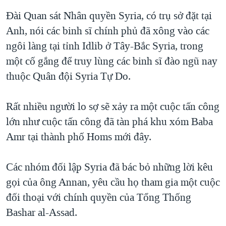
QUAN HỆ VIỆT MỸ
Đài Quan sát Nhân quyền Syria, có trụ sở đặt tại
Anh, nói các binh sĩ chính phủ đã xông vào các
ngôi làng tại tỉnh Idlib ở Tây-Bắc Syria, trong
một cố gắng để truy lùng các binh sĩ đào ngũ nay
thuộc Quân đội Syria Tự Do.
Rất nhiều người lo sợ sẽ xảy ra một cuộc tấn công
lớn như cuộc tấn công đã tàn phá khu xóm Baba
Amr tại thành phố Homs mới đây.
Các nhóm đối lập Syria đã bác bỏ những lời kêu
gọi của ông Annan, yêu cầu họ tham gia một cuộc
đối thoại với chính quyền của Tổng Thống
Bashar al-Assad.