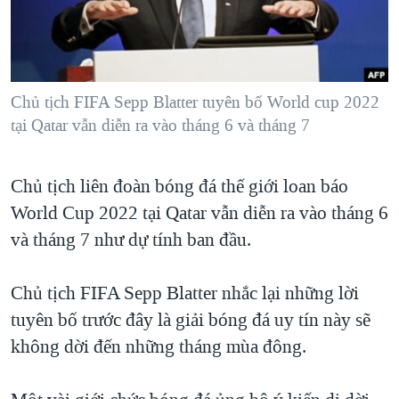
TẠI
VIDEO
"Tìm"
NGƯỜI VIỆT HẢI NGOẠI
HÀNH TRÌNH BẦU CỬ 2024
NGHE
ĐỜI SỐNG
MỘT NĂM CHIẾN TRANH TẠI DẢI GAZA
KINH TẾ
MẠNG XÃ HỘI
Chủ tịch FIFA Sepp Blatter tuyên bố World cup 2022
GIẢI MÃ VÀNH ĐAI & CON ĐƯỜNG
KHOA HỌC
tại Qatar vẫn diễn ra vào tháng 6 và tháng 7
NGÀY TỊ NẠN THẾ GIỚI
SỨC KHOẺ
TRỊNH VĨNH BÌNH - NGƯỜI HẠ 'BÊN THẮNG CUỘC'
Ngôn ngữ khác
VĂN HOÁ
Chủ tịch liên đoàn bóng đá thế giới loan báo
GROUND ZERO – XƯA VÀ NAY
World Cup 2022 tại Qatar vẫn diễn ra vào tháng 6
THỂ THAO
CHI PHÍ CHIẾN TRANH AFGHANISTAN
và tháng 7 như dự tính ban đầu.
GIÁO DỤC
CÁC GIÁ TRỊ CỘNG HÒA Ở VIỆT NAM
Chủ tịch FIFA Sepp Blatter nhắc lại những lời
THƯỢNG ĐỈNH TRUMP-KIM TẠI VIỆT NAM
tuyên bố trước đây là giải bóng đá uy tín này sẽ
TRỊNH VĨNH BÌNH VS. CHÍNH PHỦ VIỆT NAM
không dời đến những tháng mùa đông.
NGƯ DÂN VIỆT VÀ LÀN SÓNG TRỘM HẢI SÂM
BÊN KIA QUỐC LỘ: TIẾNG VỌNG TỪ NÔNG THÔN MỸ