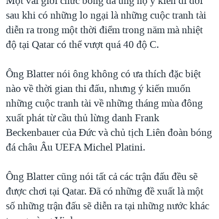
Một vài giới chức bóng đá ủng hộ ý kiến di dời
QUAN HỆ VIỆT MỸ
sau khi có những lo ngại là những cuộc tranh tài
diễn ra trong một thời điểm trong năm mà nhiệt
độ tại Qatar có thể vượt quá 40 độ C.
Ông Blatter nói ông không có ưa thích đặc biệt
nào về thời gian thi đấu, nhưng ý kiến muốn
những cuộc tranh tài về những tháng mùa đông
xuất phát từ cầu thủ lừng danh Frank
Beckenbauer của Đức và chủ tịch Liên đoàn bóng
đá châu Âu UEFA Michel Platini.
Ông Blatter cũng nói tất cả các trận đấu đều sẽ
được chơi tại Qatar. Đã có những đề xuất là một
số những trận đấu sẽ diễn ra tại những nước khác