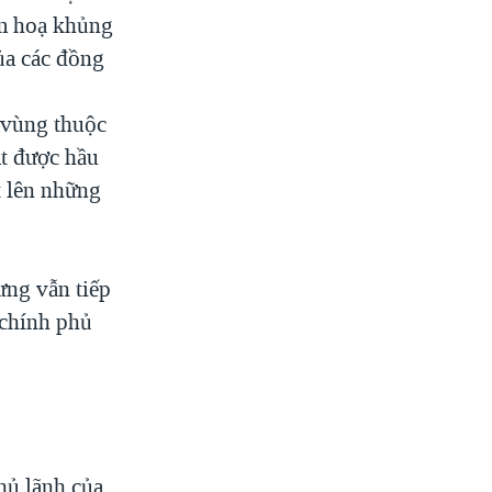
ểm hoạ khủng
ủa các đồng
 vùng thuộc
át được hầu
t lên những
ưng vẫn tiếp
 chính phủ
thủ lãnh của