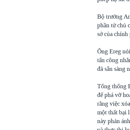
Bộ trưởng An
phần tử chủ 
sở của chính
Ông Ereg nói
tấn công nhắ
đã sẵn sàng 
Tổng thống B
để phá vỡ ho
rằng việc xóa
một thất bại 
này phản ánh 
và thực thi l