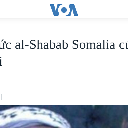
ức al-Shabab Somalia c
i