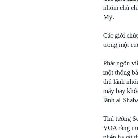
nhóm chủ chi
Mỹ.
Các giới chứ
trong một cu
Phát ngôn v
một thông bá
thủ lãnh nhó
máy bay khôn
lãnh al-Shab
Thủ tướng So
VOA rằng nướ
phép hạ sát t