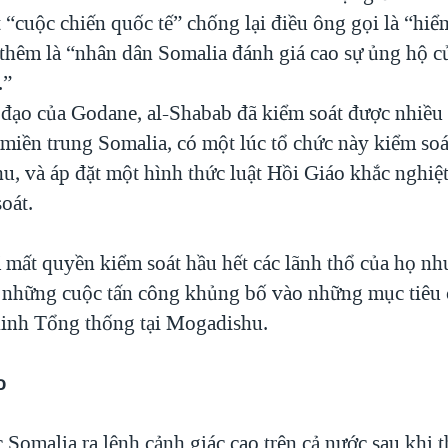
 “cuộc chiến quốc tế” chống lại điều ông gọi là “hi
 thêm là “nhân dân Somalia đánh giá cao sự ủng hộ c
.”
 đạo của Godane, al-Shabab đã kiểm soát được nhiều
miền trung Somalia, có một lúc tổ chức này kiểm so
u, và áp đặt một hình thức luật Hồi Giáo khắc nghiệ
oát.
mất quyền kiểm soát hầu hết các lãnh thổ của họ nh
n những cuộc tấn công khủng bố vào những mục tiêu
dinh Tổng thống tại Mogadishu.
o
 Somalia ra lệnh cảnh giác cao trên cả nước sau khi 