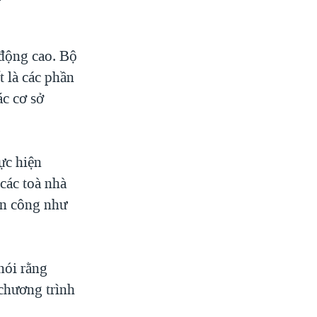
 động cao. Bộ
 là các phần
ác cơ sở
ực hiện
các toà nhà
ấn công như
nói rằng
chương trình