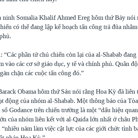
 ninh Somalia Khalif Ahmed Ereg hôm thứ Bảy nói 
chiến có thể đang lập kế hoạch tấn công trả đũa nhắm
 phủ.
: “Các phần tử chủ chiến còn lại của al-Shabab đang
m vào các cơ sở giáo dục, y tế và chính phủ. Quân độ
ngăn chặn các cuộc tấn công đó.”
arack Obama hôm thứ Sáu nói rằng Hoa Kỳ đã liên t
ạt động của nhóm al-Shabab. Một thông báo của Tòa
 sổ Godance trên chiến trường là một “dấu hiệu quan
lớn của nhóm liên kết với al-Qaida lớn nhất ở châu Ph
“nhiều năm làm việc cật lực của các giới chức tình b
uật pháp Hoa Kỳ.”