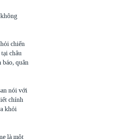
 không
hỏi chiến
 tại châu
h báo, quân
an nói với
iết chính
ra khỏi
ne là một