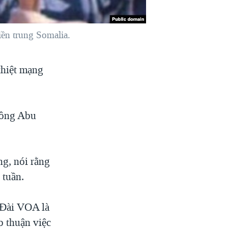
ền trung Somalia.
thiệt mạng
n ông Abu
g, nói rằng
 tuần.
 Đài VOA là
p thuận việc