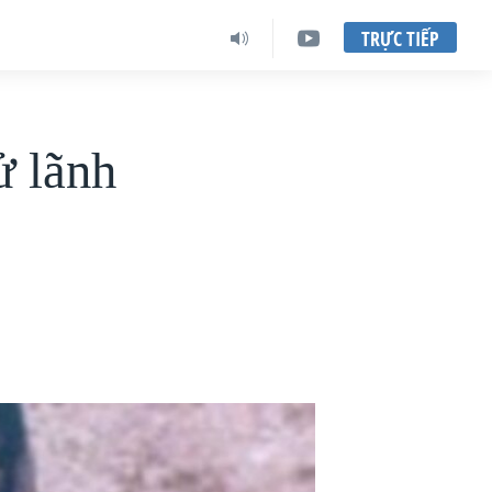
TRỰC TIẾP
ử lãnh