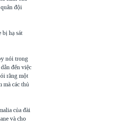
 quân đội
bị hạ sát
y nói trong
dẫn đến việc
nói rằng một
m mà các thủ
alia của đài
dane và cho