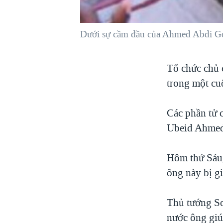
VIỆT NAM
NGƯ DÂN VIỆT VÀ LÀN SÓNG
Dưới sự cầm đầu của Ahmed Abdi God
TRỘM HẢI SÂM
BÊN KIA QUỐC LỘ: TIẾNG VỌNG
Tổ chức chủ 
TỪ NÔNG THÔN MỸ
trong một cu
QUAN HỆ VIỆT MỸ
Các phần tử 
Ubeid Ahmed
Hôm thứ Sáu,
ông này bị g
Thủ tướng So
nước ông giú