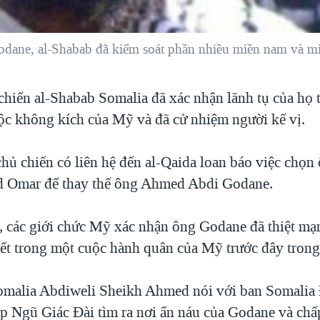
ane, al-Shabab đã kiểm soát phần nhiều miền nam và mi
chiến al-Shabab Somalia đã xác nhận lãnh tụ của họ 
ộc không kích của Mỹ và đã cử nhiệm người kế vị.
chủ chiến có liên hệ đến al-Qaida loan báo việc chọ
 Omar để thay thế ông Ahmed Abdi Godane.
 các giới chức Mỹ xác nhận ông Godane đã thiệt mạn
iết trong một cuộc hành quân của Mỹ trước đây trong
malia Abdiweli Sheikh Ahmed nói với ban Somalia
p Ngũ Giác Đài tìm ra nơi ẩn náu của Godane và chấ