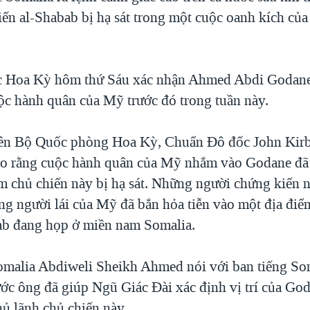
ến al-Shabab bị hạ sát trong một cuộc oanh kích của
c Hoa Kỳ hôm thứ Sáu xác nhận Ahmed Abdi Godane 
ộc hành quân của Mỹ trước đó trong tuần này.
iên Bộ Quốc phòng Hoa Kỳ, Chuẩn Đô đốc John Kirb
o rằng cuộc hành quân của Mỹ nhắm vào Godane đã 
m chủ chiến này bị hạ sát. Những người chứng kiến 
g người lái của Mỹ đã bắn hỏa tiễn vào một địa điể
ab đang họp ở miền nam Somalia.
malia Abdiweli Sheikh Ahmed nói với ban tiếng Som
c ông đã giúp Ngũ Giác Đài xác định vị trí của Go
hủ lãnh chủ chiến này.