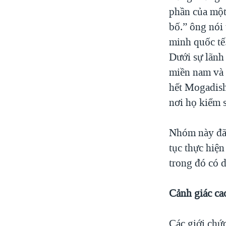
phần của một
bố.” ông nói
minh quốc tế
Dưới sự lãnh
miền nam và 
hết Mogadish
nơi họ kiểm s
Nhóm này đã 
tục thực hiệ
trong đó có 
Cảnh giác ca
Các giới chức