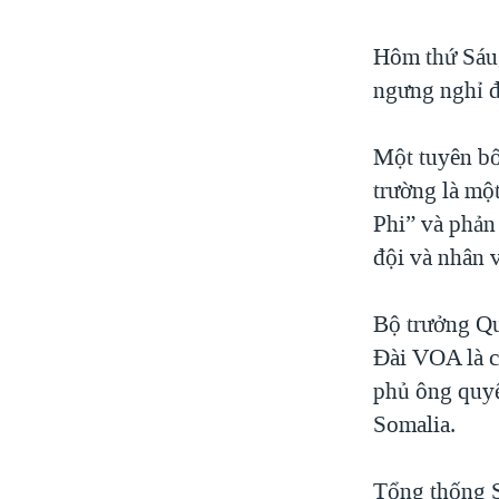
Hôm thứ Sáu
ngưng nghỉ đ
Một tuyên bố
trường là một
Phi” và phản 
đội và nhân v
Bộ trưởng Q
Đài VOA là c
phủ ông quyế
Somalia.
Tổng thống S