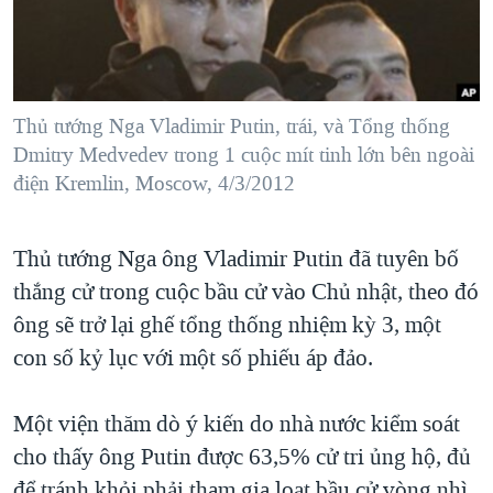
TẠI
VIDEO
"Tìm"
NGƯỜI VIỆT HẢI NGOẠI
HÀNH TRÌNH BẦU CỬ 2024
NGHE
ĐỜI SỐNG
MỘT NĂM CHIẾN TRANH TẠI DẢI GAZA
KINH TẾ
MẠNG XÃ HỘI
Thủ tướng Nga Vladimir Putin, trái, và Tổng thống
GIẢI MÃ VÀNH ĐAI & CON ĐƯỜNG
KHOA HỌC
Dmitry Medvedev trong 1 cuộc mít tinh lớn bên ngoài
NGÀY TỊ NẠN THẾ GIỚI
điện Kremlin, Moscow, 4/3/2012
SỨC KHOẺ
TRỊNH VĨNH BÌNH - NGƯỜI HẠ 'BÊN THẮNG CUỘC'
Ngôn ngữ khác
VĂN HOÁ
GROUND ZERO – XƯA VÀ NAY
Thủ tướng Nga ông Vladimir Putin đã tuyên bố
THỂ THAO
CHI PHÍ CHIẾN TRANH AFGHANISTAN
thắng cử trong cuộc bầu cử vào Chủ nhật, theo đó
GIÁO DỤC
ông sẽ trở lại ghế tổng thống nhiệm kỳ 3, một
CÁC GIÁ TRỊ CỘNG HÒA Ở VIỆT NAM
con số kỷ lục với một số phiếu áp đảo.
THƯỢNG ĐỈNH TRUMP-KIM TẠI VIỆT NAM
TRỊNH VĨNH BÌNH VS. CHÍNH PHỦ VIỆT NAM
Một viện thăm dò ý kiến do nhà nước kiểm soát
NGƯ DÂN VIỆT VÀ LÀN SÓNG TRỘM HẢI SÂM
cho thấy ông Putin được 63,5% cử tri ủng hộ, đủ
BÊN KIA QUỐC LỘ: TIẾNG VỌNG TỪ NÔNG THÔN MỸ
để tránh khỏi phải tham gia loạt bầu cử vòng nhì.