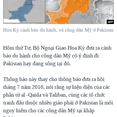
TẠI
VIDEO
"Tìm"
NGƯỜI VIỆT HẢI NGOẠI
HÀNH TRÌNH BẦU CỬ 2024
NGHE
ĐỜI SỐNG
MỘT NĂM CHIẾN TRANH TẠI DẢI GAZA
KINH TẾ
MẠNG XÃ HỘI
Hoa Kỳ cảnh báo du hành, và công dân Mỹ ở Pakistan
GIẢI MÃ VÀNH ĐAI & CON ĐƯỜNG
KHOA HỌC
NGÀY TỊ NẠN THẾ GIỚI
SỨC KHOẺ
Hôm thứ Tư, Bộ Ngoại Giao Hoa Kỳ đưa ra cảnh
TRỊNH VĨNH BÌNH - NGƯỜI HẠ 'BÊN THẮNG CUỘC'
Ngôn ngữ khác
VĂN HOÁ
báo du hành cho công dân Mỹ có ý đinh đi
GROUND ZERO – XƯA VÀ NAY
THỂ THAO
Pakistan hay đang sống tại đó.
CHI PHÍ CHIẾN TRANH AFGHANISTAN
GIÁO DỤC
CÁC GIÁ TRỊ CỘNG HÒA Ở VIỆT NAM
Thông báo này thay cho thông báo đưa ra hồi
tháng 7 năm 2010, nói rằng sự hiện diện của các
THƯỢNG ĐỈNH TRUMP-KIM TẠI VIỆT NAM
phần tử al -Qaida và Taliban, cùng các tổ chức
TRỊNH VĨNH BÌNH VS. CHÍNH PHỦ VIỆT NAM
tranh đấu thuộc nhiều giáo phái ở Pakistan là mối
NGƯ DÂN VIỆT VÀ LÀN SÓNG TRỘM HẢI SÂM
nguy hiểm cho các công dân Mỹ tại khắp
BÊN KIA QUỐC LỘ: TIẾNG VỌNG TỪ NÔNG THÔN MỸ