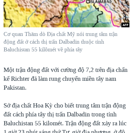
TẠI
VIDEO
"Tìm"
NGƯỜI VIỆT HẢI NGOẠI
HÀNH TRÌNH BẦU CỬ 2024
NGHE
ĐỜI SỐNG
MỘT NĂM CHIẾN TRANH TẠI DẢI GAZA
KINH TẾ
MẠNG XÃ HỘI
Cơ quan Thăm dò Địa chất Mỹ nói trung tâm trận
GIẢI MÃ VÀNH ĐAI & CON ĐƯỜNG
KHOA HỌC
động đất ở cách thị trấn Dalbadin thuộc tỉnh
NGÀY TỊ NẠN THẾ GIỚI
Baluchistan 55 kilômét về phía tây
SỨC KHOẺ
TRỊNH VĨNH BÌNH - NGƯỜI HẠ 'BÊN THẮNG CUỘC'
Ngôn ngữ khác
VĂN HOÁ
GROUND ZERO – XƯA VÀ NAY
Một trận động đất với cường độ 7,2 trên địa chấn
THỂ THAO
CHI PHÍ CHIẾN TRANH AFGHANISTAN
kế Richter đã làm rung chuyển miền tây nam
GIÁO DỤC
Pakistan.
CÁC GIÁ TRỊ CỘNG HÒA Ở VIỆT NAM
THƯỢNG ĐỈNH TRUMP-KIM TẠI VIỆT NAM
Sở địa chất Hoa Kỳ cho biết trung tâm trận động
TRỊNH VĨNH BÌNH VS. CHÍNH PHỦ VIỆT NAM
đất cách phía tây thị trấn Dalbadin trong tỉnh
NGƯ DÂN VIỆT VÀ LÀN SÓNG TRỘM HẢI SÂM
Baluchistan 55 kilomét. Trận động đất xảy ra lúc
BÊN KIA QUỐC LỘ: TIẾNG VỌNG TỪ NÔNG THÔN MỸ
1 giờ 23 phút sáng thứ Tư, giờ địa phương, ở độ