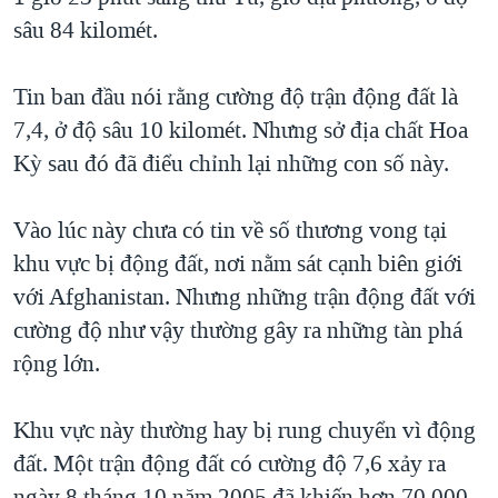
sâu 84 kilomét.
QUAN HỆ VIỆT MỸ
Tin ban đầu nói rằng cường độ trận động đất là
7,4, ở độ sâu 10 kilomét. Nhưng sở địa chất Hoa
Kỳ sau đó đã điểu chỉnh lại những con số này.
Vào lúc này chưa có tin về số thương vong tại
khu vực bị động đất, nơi nằm sát cạnh biên giới
với Afghanistan. Nhưng những trận động đất với
cường độ như vậy thường gây ra những tàn phá
rộng lớn.
Khu vực này thường hay bị rung chuyển vì động
đất. Một trận động đất có cường độ 7,6 xảy ra
ngày 8 tháng 10 năm 2005 đã khiến hơn 70.000