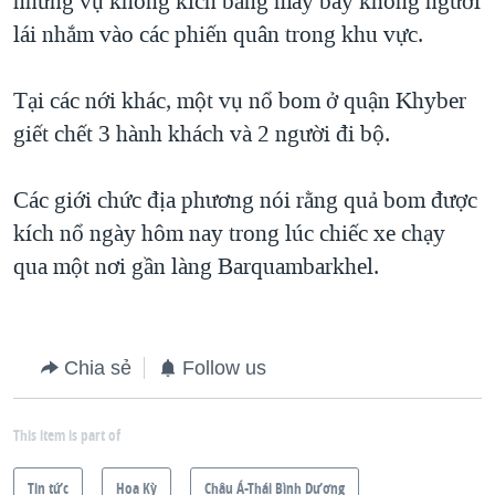
những vụ không kích bằng máy bay không người
lái nhắm vào các phiến quân trong khu vực.
QUAN HỆ VIỆT MỸ
Tại các nới khác, một vụ nổ bom ở quận Khyber
giết chết 3 hành khách và 2 người đi bộ.
Các giới chức địa phương nói rằng quả bom được
kích nổ ngày hôm nay trong lúc chiếc xe chạy
qua một nơi gần làng Barquambarkhel.
Chia sẻ
Follow us
This item is part of
Tin tức
Hoa Kỳ
Châu Á-Thái Bình Dương