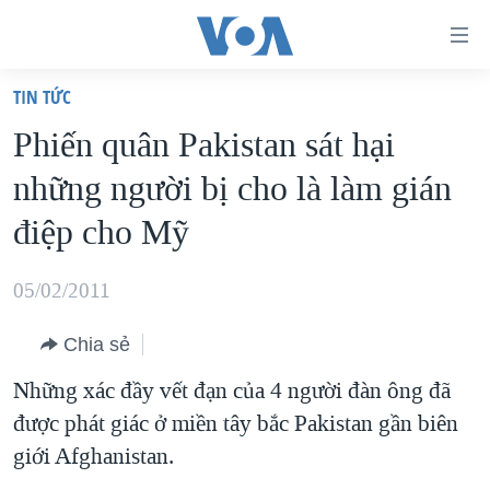
Đường
dẫn
TIN TỨC
truy
TRANG CHỦ
Phiến quân Pakistan sát hại
cập
VIỆT NAM
những người bị cho là làm gián
Tới
HOA KỲ
nội
điệp cho Mỹ
BIỂN ĐÔNG
dung
THẾ GIỚI
chính
05/02/2011
BLOG
Tới
Chia sẻ
điều
DIỄN ĐÀN
hướng
Những xác đầy vết đạn của 4 người đàn ông đã
MỤC
chính
được phát giác ở miền tây bắc Pakistan gần biên
CHUYÊN ĐỀ
TỰ DO BÁO CHÍ
Đi
giới Afghanistan.
HỌC TIẾNG ANH
VẠCH TRẦN TIN GIẢ
CHIẾN TRANH THƯƠNG MẠI CỦA MỸ: QUÁ KHỨ VÀ HIỆN
tới