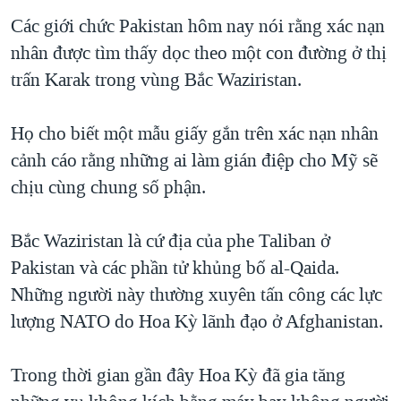
TẠI
VIDEO
"Tìm"
NGƯỜI VIỆT HẢI NGOẠI
Các giới chức Pakistan hôm nay nói rằng xác nạn
HÀNH TRÌNH BẦU CỬ 2024
NGHE
nhân được tìm thấy dọc theo một con đường ở thị
ĐỜI SỐNG
MỘT NĂM CHIẾN TRANH TẠI DẢI GAZA
trấn Karak trong vùng Bắc Waziristan.
KINH TẾ
MẠNG XÃ HỘI
GIẢI MÃ VÀNH ĐAI & CON ĐƯỜNG
KHOA HỌC
Họ cho biết một mẫu giấy gắn trên xác nạn nhân
NGÀY TỊ NẠN THẾ GIỚI
SỨC KHOẺ
cảnh cáo rằng những ai làm gián điệp cho Mỹ sẽ
TRỊNH VĨNH BÌNH - NGƯỜI HẠ 'BÊN THẮNG CUỘC'
Ngôn ngữ khác
VĂN HOÁ
chịu cùng chung số phận.
GROUND ZERO – XƯA VÀ NAY
THỂ THAO
CHI PHÍ CHIẾN TRANH AFGHANISTAN
Bắc Waziristan là cứ địa của phe Taliban ở
GIÁO DỤC
Pakistan và các phần tử khủng bố al-Qaida.
CÁC GIÁ TRỊ CỘNG HÒA Ở VIỆT NAM
Những người này thường xuyên tấn công các lực
THƯỢNG ĐỈNH TRUMP-KIM TẠI VIỆT NAM
lượng NATO do Hoa Kỳ lãnh đạo ở Afghanistan.
TRỊNH VĨNH BÌNH VS. CHÍNH PHỦ VIỆT NAM
NGƯ DÂN VIỆT VÀ LÀN SÓNG TRỘM HẢI SÂM
Trong thời gian gần đây Hoa Kỳ đã gia tăng
BÊN KIA QUỐC LỘ: TIẾNG VỌNG TỪ NÔNG THÔN MỸ