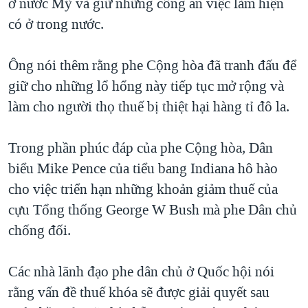
ở nước Mỹ và giữ những công ăn việc làm hiện
QUAN HỆ VIỆT MỸ
có ở trong nước.
Ông nói thêm rằng phe Cộng hòa đã tranh đấu để
giữ cho những lổ hổng này tiếp tục mở rộng và
làm cho người thọ thuế bị thiệt hại hàng tỉ đô la.
Trong phần phúc đáp của phe Cộng hòa, Dân
biểu Mike Pence của tiểu bang Indiana hô hào
cho việc triển hạn những khoản giảm thuế của
cựu Tổng thống George W Bush mà phe Dân chủ
chống đối.
Các nhà lãnh đạo phe dân chủ ở Quốc hội nói
rằng vấn đề thuế khóa sẽ được giải quyết sau