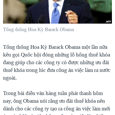
TẠI
VIDEO
"Tìm"
NGƯỜI VIỆT HẢI NGOẠI
HÀNH TRÌNH BẦU CỬ 2024
NGHE
ĐỜI SỐNG
MỘT NĂM CHIẾN TRANH TẠI DẢI GAZA
KINH TẾ
MẠNG XÃ HỘI
Tổng thống Hoa Kỳ Barack Obama
GIẢI MÃ VÀNH ĐAI & CON ĐƯỜNG
KHOA HỌC
NGÀY TỊ NẠN THẾ GIỚI
SỨC KHOẺ
Tổng thống Hoa Kỳ Barack Obama một lần nữa
TRỊNH VĨNH BÌNH - NGƯỜI HẠ 'BÊN THẮNG CUỘC'
Ngôn ngữ khác
VĂN HOÁ
kêu gọi Quốc hội đóng những lỗ hổng thuế khóa
GROUND ZERO – XƯA VÀ NAY
THỂ THAO
đang giúp cho các công ty có được những ưu đãi
CHI PHÍ CHIẾN TRANH AFGHANISTAN
thuế khóa trong lúc đưa công ăn việc làm ra nước
GIÁO DỤC
CÁC GIÁ TRỊ CỘNG HÒA Ở VIỆT NAM
ngoài.
THƯỢNG ĐỈNH TRUMP-KIM TẠI VIỆT NAM
Trong bài diễn văn hàng tuần phát thanh hôm
TRỊNH VĨNH BÌNH VS. CHÍNH PHỦ VIỆT NAM
nay, ông Obama nói rằng ưu đãi thuế khóa nên
NGƯ DÂN VIỆT VÀ LÀN SÓNG TRỘM HẢI SÂM
dành cho các công ty tạo ra công ăn việc làm mới
BÊN KIA QUỐC LỘ: TIẾNG VỌNG TỪ NÔNG THÔN MỸ