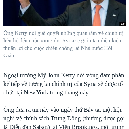
TẠI
VIDEO
"Tìm"
NGƯỜI VIỆT HẢI NGOẠI
HÀNH TRÌNH BẦU CỬ 2024
NGHE
ĐỜI SỐNG
MỘT NĂM CHIẾN TRANH TẠI DẢI GAZA
KINH TẾ
MẠNG XÃ HỘI
Ông Kerry nói giải quyết những quan tâm về chính trị
GIẢI MÃ VÀNH ĐAI & CON ĐƯỜNG
KHOA HỌC
liên hệ đến cuộc xung đột Syria sẽ giúp tạo điều kiện
NGÀY TỊ NẠN THẾ GIỚI
thuận lợi cho cuộc chiến chống lại Nhà nước Hồi
SỨC KHOẺ
TRỊNH VĨNH BÌNH - NGƯỜI HẠ 'BÊN THẮNG CUỘC'
Giáo.
Ngôn ngữ khác
VĂN HOÁ
GROUND ZERO – XƯA VÀ NAY
THỂ THAO
Ngoại trưởng Mỹ John Kerry nói vòng đàm phán
CHI PHÍ CHIẾN TRANH AFGHANISTAN
GIÁO DỤC
kế tiếp về tương lai chính trị của Syria sẽ được tổ
CÁC GIÁ TRỊ CỘNG HÒA Ở VIỆT NAM
chức tại New York trong tháng này.
THƯỢNG ĐỈNH TRUMP-KIM TẠI VIỆT NAM
TRỊNH VĨNH BÌNH VS. CHÍNH PHỦ VIỆT NAM
Ông đưa ra tin này vào ngày thứ Bảy tại một hội
NGƯ DÂN VIỆT VÀ LÀN SÓNG TRỘM HẢI SÂM
nghị về chính sách Trung Đông (thường được gọi
là Diễn đàn Saban) tại Viện Brookings, một trung
BÊN KIA QUỐC LỘ: TIẾNG VỌNG TỪ NÔNG THÔN MỸ