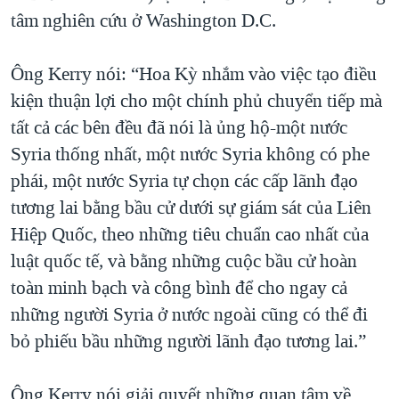
tâm nghiên cứu ở Washington D.C.
QUAN HỆ VIỆT MỸ
Ông Kerry nói: “Hoa Kỳ nhắm vào việc tạo điều
kiện thuận lợi cho một chính phủ chuyển tiếp mà
tất cả các bên đều đã nói là ủng hộ-một nước
Syria thống nhất, một nước Syria không có phe
phái, một nước Syria tự chọn các cấp lãnh đạo
tương lai bằng bầu cử dưới sự giám sát của Liên
Hiệp Quốc, theo những tiêu chuẩn cao nhất của
luật quốc tế, và bằng những cuộc bầu cử hoàn
toàn minh bạch và công bình để cho ngay cả
những người Syria ở nước ngoài cũng có thể đi
bỏ phiếu bầu những người lãnh đạo tương lai.”
Ông Kerry nói giải quyết những quan tâm về