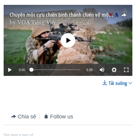
Chuyện một cựu chiến binh thánh chiến vỡ mộng ở Syria
by
VOA Tiếng Việt
No media source currently available
0:00
3:28
Tải xuống
Chia sẻ
Follow us
This item is part of