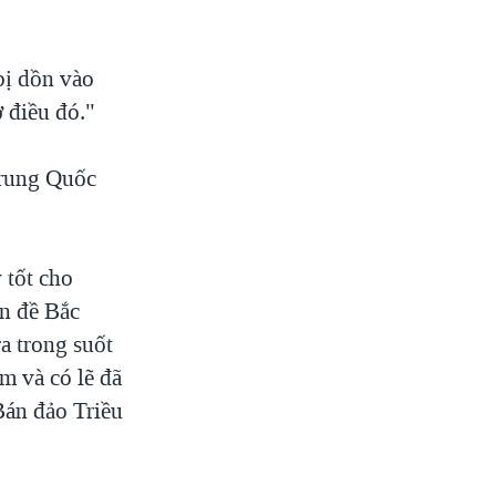
bị dồn vào
 điều đó."
Trung Quốc
 tốt cho
ấn đề Bắc
a trong suốt
m và có lẽ đã
Bán đảo Triều