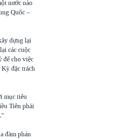
một nước nào
Trung Quốc –
xây dựng lại
lại các cuộc
ý để cho việc
a Kỳ đặc trách
i mục tiêu
iều Tiên phải
."
gia đàm phán