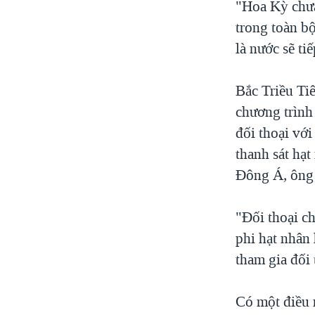
"Hoa Kỳ chưa
trong toàn bộ
là nước sẽ ti
Bắc Triều Tiê
chương trình
đối thoại vớ
thanh sát hạt
Ðông Á, ông 
"Ðối thoại ch
phi hạt nhân 
tham gia đối 
Có một điều 