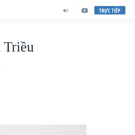
TRỰC TIẾP
 Triều
n