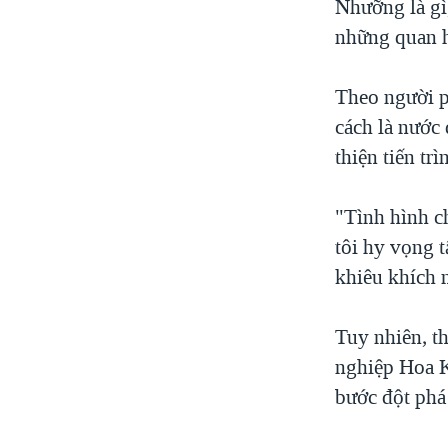
Nhưỡng là gì
những quan h
Theo người p
cách là nước
thiện tiến tr
"Tình hình c
tôi hy vọng 
khiêu khích 
Tuy nhiên, t
nghiệp Hoa K
bước đột phá