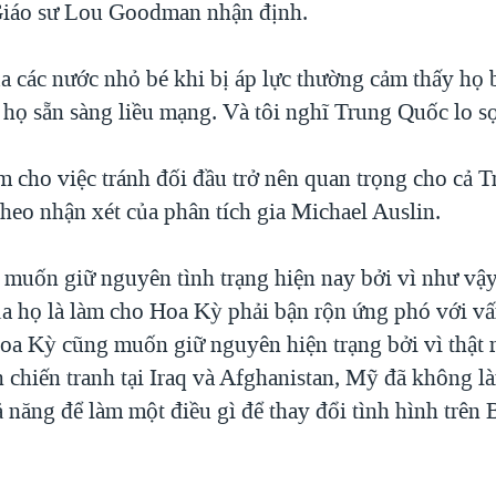
Giáo sư Lou Goodman nhận định.
a các nước nhỏ bé khi bị áp lực thường cảm thấy họ 
 họ sẵn sàng liều mạng. Và tôi nghĩ Trung Quốc lo sợ
àm cho việc tránh đối đầu trở nên quan trọng cho cả 
heo nhận xét của phân tích gia Michael Auslin.
muốn giữ nguyên tình trạng hiện nay bởi vì như vậy
ủa họ là làm cho Hoa Kỳ phải bận rộn ứng phó với v
Hoa Kỳ cũng muốn giữ nguyên hiện trạng bởi vì thật r
 chiến tranh tại Iraq và Afghanistan, Mỹ đã không là
 năng để làm một điều gì để thay đổi tình hình trên 