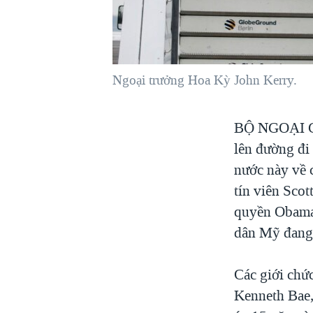
VIỆT NAM
NGƯ DÂN VIỆT VÀ LÀN SÓNG
TRỘM HẢI SÂM
Ngoại trưởng Hoa Kỳ John Kerry.
BÊN KIA QUỐC LỘ: TIẾNG VỌNG
TỪ NÔNG THÔN MỸ
QUAN HỆ VIỆT MỸ
BỘ NGOẠI
lên đường đi
nước này về 
tín viên Scot
quyền Obama 
dân Mỹ đang 
Các giới chức
Kenneth Bae,