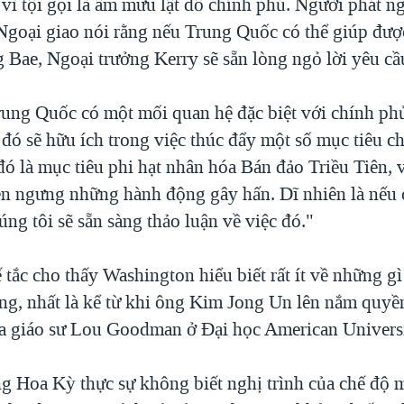
 vì tội gọi là âm mưu lật đổ chính phủ. Người phát 
Ngoại giao nói rằng nếu Trung Quốc có thể giúp được
 Bae, Ngoại trưởng Kerry sẽ sẵn lòng ngỏ lời yêu cầ
rung Quốc có một mối quan hệ đặc biệt với chính ph
 đó sẽ hữu ích trong việc thúc đẩy một số mục tiêu c
đó là mục tiêu phi hạt nhân hóa Bán đảo Triều Tiên,
ên ngưng những hành động gây hấn. Dĩ nhiên là nếu c
húng tôi sẽ sẵn sàng thảo luận về việc đó."
 tắc cho thấy Washington hiểu biết rất ít về những gì
g, nhất là kể từ khi ông Kim Jong Un lên nắm quyề
a giáo sư Lou Goodman ở Ðại học American Universi
ng Hoa Kỳ thực sự không biết nghị trình của chế độ 