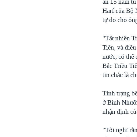
án 15 năm tù
Harf của Bộ 
tự do cho ông
"Tất nhiên T
Tiên, và điều
nước, có thể 
Bắc Triều Ti
tin chắc là c
Tình trạng bế
ở Bình Nhưỡn
nhận định củ
"Tôi nghĩ rằ