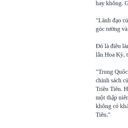
hay không. 
"Lãnh đạo củ
góc tường và
Ðó là điều l
lẫn Hoa Kỳ, t
"Trung Quốc 
chính sách c
Triều Tiên. 
một thập niên
không có khả
Tiên."