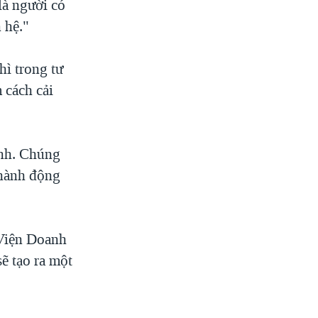
là người có
 hệ."
ì trong tư
 cách cải
anh. Chúng
 hành động
 Viện Doanh
ẽ tạo ra một