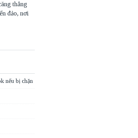
căng thẳng
ển đảo, nơi
k nếu bị chặn