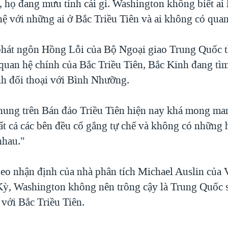
, họ đang mưu tính cái gì. Washington không biết ai 
ệ với những ai ở Bắc Triều Tiên và ai không có quan
hát ngôn Hồng Lỗi của Bộ Ngoại giao Trung Quốc th
 quan hệ chính của Bắc Triều Tiên, Bắc Kinh đang tìm
ình đối thoại với Bình Nhưỡng.
hung trên Bán đảo Triều Tiên hiện nay khá mong m
tất cả các bên đều cố gắng tự chế và không có những
nhau."
heo nhận định của nhà phân tích Michael Auslin của
ỳ, Washington không nên trông cậy là Trung Quốc s
 với Bắc Triều Tiên.