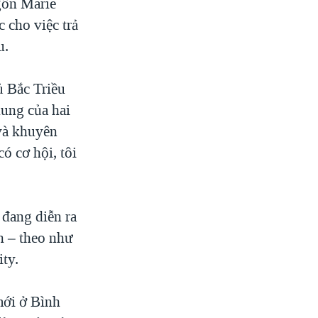
ngôn Marie
 cho việc trả
u.
ủ Bắc Triều
hung của hai
 và khuyên
ó cơ hội, tôi
 đang diễn ra
n – theo như
ty.
mới ở Bình