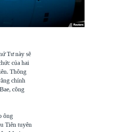
hứ Tư này sẽ
chức của hai
Tiên. Thông
rằng chính
 Bae, công
ho ông
u Tiên tuyên