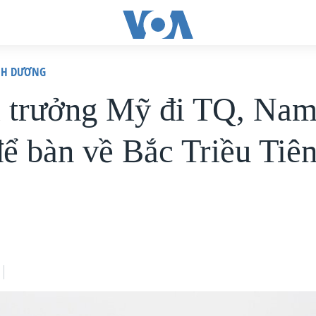
ÌNH DƯƠNG
 trưởng Mỹ đi TQ, Nam
để bàn về Bắc Triều Tiê