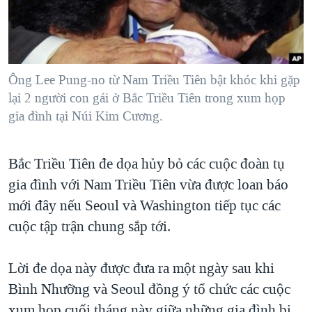
TẠI
VIDEO
"Tìm"
NGƯỜI VIỆT HẢI NGOẠI
HÀNH TRÌNH BẦU CỬ 2024
NGHE
ĐỜI SỐNG
MỘT NĂM CHIẾN TRANH TẠI DẢI GAZA
KINH TẾ
MẠNG XÃ HỘI
Ông Lee Pung-no từ Nam Triều Tiên bật khóc khi gặp
GIẢI MÃ VÀNH ĐAI & CON ĐƯỜNG
KHOA HỌC
lại 2 người con gái ở Bắc Triều Tiên trong xum họp
NGÀY TỊ NẠN THẾ GIỚI
gia đình tại Núi Kim Cương.
SỨC KHOẺ
TRỊNH VĨNH BÌNH - NGƯỜI HẠ 'BÊN THẮNG CUỘC'
Ngôn ngữ khác
VĂN HOÁ
GROUND ZERO – XƯA VÀ NAY
Bắc Triều Tiên đe dọa hủy bỏ các cuộc đoàn tụ
THỂ THAO
CHI PHÍ CHIẾN TRANH AFGHANISTAN
gia đình với Nam Triều Tiên vừa được loan báo
GIÁO DỤC
mới đây nếu Seoul và Washington tiếp tục các
CÁC GIÁ TRỊ CỘNG HÒA Ở VIỆT NAM
cuộc tập trận chung sắp tới.
THƯỢNG ĐỈNH TRUMP-KIM TẠI VIỆT NAM
TRỊNH VĨNH BÌNH VS. CHÍNH PHỦ VIỆT NAM
Lời đe dọa này được đưa ra một ngày sau khi
NGƯ DÂN VIỆT VÀ LÀN SÓNG TRỘM HẢI SÂM
Bình Nhưỡng và Seoul đồng ý tổ chức các cuộc
BÊN KIA QUỐC LỘ: TIẾNG VỌNG TỪ NÔNG THÔN MỸ
xum họp cuối tháng này giữa những gia đình bị