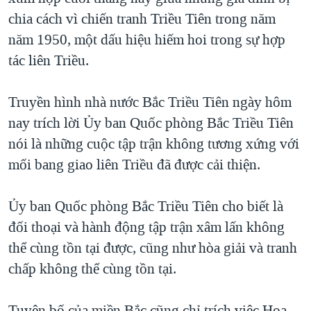
chia cách vì chiến tranh Triều Tiên trong năm
QUAN HỆ VIỆT MỸ
năm 1950, một dấu hiệu hiếm hoi trong sự hợp
tác liên Triều.
Truyền hình nhà nước Bắc Triều Tiên ngày hôm
nay trích lời Ủy ban Quốc phòng Bắc Triều Tiên
nói là những cuộc tập trận không tương xứng với
mối bang giao liên Triều đã được cải thiện.
Ủy ban Quốc phòng Bắc Triều Tiên cho biết là
đối thoại và hành động tập trận xâm lấn không
thể cùng tồn tại được, cũng như hòa giải và tranh
chấp không thể cùng tồn tại.
Tuyên bố của miền Bắc cũng chỉ trích viêc Hoa