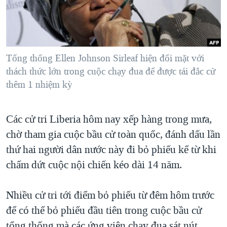
TẠI
VIDEO
"Tìm"
NGƯỜI VIỆT HẢI NGOẠI
HÀNH TRÌNH BẦU CỬ 2024
NGHE
ĐỜI SỐNG
MỘT NĂM CHIẾN TRANH TẠI DẢI GAZA
KINH TẾ
MẠNG XÃ HỘI
Tổng thống Ellen Johnson Sirleaf hiện đối mặt với
GIẢI MÃ VÀNH ĐAI & CON ĐƯỜNG
KHOA HỌC
thách thức lớn trong cuộc chạy đua để được tái đắc cử
NGÀY TỊ NẠN THẾ GIỚI
thêm 1 nhiệm kỳ
SỨC KHOẺ
TRỊNH VĨNH BÌNH - NGƯỜI HẠ 'BÊN THẮNG CUỘC'
Ngôn ngữ khác
VĂN HOÁ
GROUND ZERO – XƯA VÀ NAY
Các cử tri Liberia hôm nay xếp hàng trong mưa,
THỂ THAO
CHI PHÍ CHIẾN TRANH AFGHANISTAN
chờ tham gia cuộc bầu cử toàn quốc, đánh dấu lần
GIÁO DỤC
thứ hai người dân nước này đi bỏ phiếu kể từ khi
CÁC GIÁ TRỊ CỘNG HÒA Ở VIỆT NAM
chấm dứt cuộc nội chiến kéo dài 14 năm.
THƯỢNG ĐỈNH TRUMP-KIM TẠI VIỆT NAM
TRỊNH VĨNH BÌNH VS. CHÍNH PHỦ VIỆT NAM
Nhiều cử tri tới điểm bỏ phiếu từ đêm hôm trước
NGƯ DÂN VIỆT VÀ LÀN SÓNG TRỘM HẢI SÂM
để có thể bỏ phiếu đầu tiên trong cuộc bầu cử
BÊN KIA QUỐC LỘ: TIẾNG VỌNG TỪ NÔNG THÔN MỸ
tổng thống mà các ứng viên chạy đua sát nút