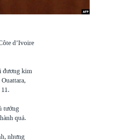
Côte d’Ivoire
ới đương kim
 Ouattara,
 11.
ủ tướng
thành quả.
nh, nhưng