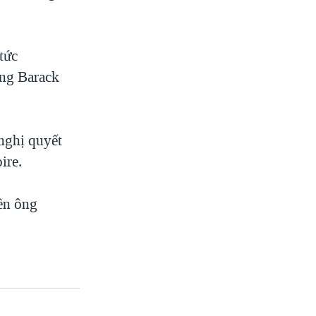
tức
ng Barack
nghị quyết
ire.
ền ông