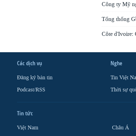
Công ty Mỹ ng
Tổng thống Gba
Côte d'Ivoire
Các dịch vụ
Nghe
Ðăng ký bản tin
Tin Việt N
Podcast/RSS
Thời sự qu
Tin tức
Việt Nam
Châu Á