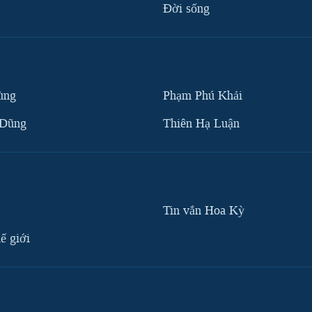
Ðời sống
ùng
Phạm Phú Khải
 Dũng
Thiên Hạ Luận
Tin vắn Hoa Kỳ
ế giới