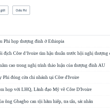
 giới
Châu Phi
u Phi họp thượng đỉnh ở Ethiopia
i địch Côte d’Ivoire tìm hậu thuẫn trước hội nghị thượng
 nằm cao trong nghị trình thảo luận của thượng đỉnh AU
Phi đóng cửa chi nhánh tại Côte d'Ivoire
họp với LHQ, Lãnh đạo Mỹ về Côte D'Ivoire
a ông Gbagbo can tội hãm hiếp, tra tấn, sát nhân