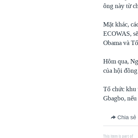
ông này từ ch
Mặt khác, các
ECOWAS, sẽ đ
Obama và Tổ
Hôm qua, Ng
của hội đồng
Tổ chức khu 
Gbagbo, nếu 
Chia sẻ
This item is part of