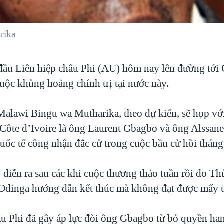
rika
ầu Liên hiệp châu Phi (AU) hôm nay lên đường tới 
uộc khủng hoảng chính trị tại nước này.
alawi Bingu wa Mutharika, theo dự kiến, sẽ họp v
 Côte d’Ivoire là ông Laurent Gbagbo và ông Alssane
uốc tế công nhận đắc cử trong cuộc bầu cử hồi tháng
 diễn ra sau các khi cuộc thương thảo tuần rồi do Th
Odinga hướng dẫn kết thúc mà không đạt được mấy 
âu Phi đã gây áp lực đòi ông Gbagbo từ bỏ quyền ha