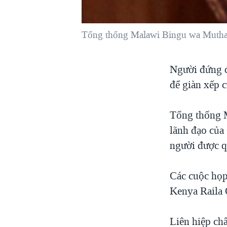
VIỆT NAM
NGƯ DÂN VIỆT VÀ LÀN SÓNG
Tổng thống Malawi Bingu wa Mutha
TRỘM HẢI SÂM
BÊN KIA QUỐC LỘ: TIẾNG VỌNG
Người đứng đ
TỪ NÔNG THÔN MỸ
để giàn xếp c
QUAN HỆ VIỆT MỸ
Tổng thống M
lãnh đạo của
người được q
Các cuộc họp
Kenya Raila 
Liên hiệp ch