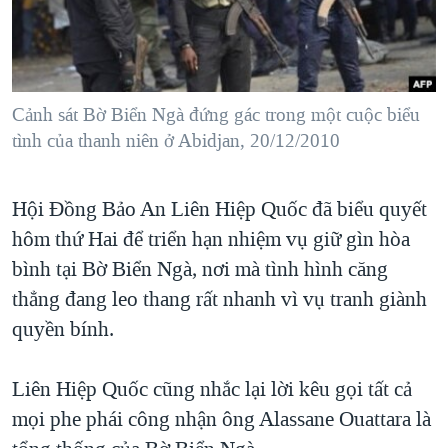
TẠI
VIDEO
"Tìm"
NGƯỜI VIỆT HẢI NGOẠI
HÀNH TRÌNH BẦU CỬ 2024
NGHE
ĐỜI SỐNG
MỘT NĂM CHIẾN TRANH TẠI DẢI GAZA
KINH TẾ
MẠNG XÃ HỘI
Cảnh sát Bờ Biển Ngà đứng gác trong một cuộc biểu
GIẢI MÃ VÀNH ĐAI & CON ĐƯỜNG
KHOA HỌC
tình của thanh niên ở Abidjan, 20/12/2010
NGÀY TỊ NẠN THẾ GIỚI
SỨC KHOẺ
TRỊNH VĨNH BÌNH - NGƯỜI HẠ 'BÊN THẮNG CUỘC'
Ngôn ngữ khác
VĂN HOÁ
Hội Đồng Bảo An Liên Hiệp Quốc đã biểu quyết
GROUND ZERO – XƯA VÀ NAY
hôm thứ Hai để triển hạn nhiệm vụ giữ gìn hòa
THỂ THAO
CHI PHÍ CHIẾN TRANH AFGHANISTAN
bình tại Bờ Biển Ngà, nơi mà tình hình căng
GIÁO DỤC
CÁC GIÁ TRỊ CỘNG HÒA Ở VIỆT NAM
thẳng đang leo thang rất nhanh vì vụ tranh giành
quyền bính.
THƯỢNG ĐỈNH TRUMP-KIM TẠI VIỆT NAM
TRỊNH VĨNH BÌNH VS. CHÍNH PHỦ VIỆT NAM
Liên Hiệp Quốc cũng nhắc lại lời kêu gọi tất cả
NGƯ DÂN VIỆT VÀ LÀN SÓNG TRỘM HẢI SÂM
mọi phe phái công nhận ông Alassane Ouattara là
BÊN KIA QUỐC LỘ: TIẾNG VỌNG TỪ NÔNG THÔN MỸ