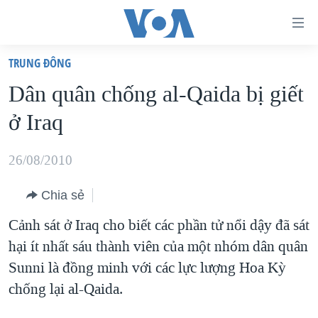
Đường
dẫn
TRUNG ÐÔNG
truy
TRANG CHỦ
Dân quân chống al-Qaida bị giết
cập
VIỆT NAM
ở Iraq
Tới
HOA KỲ
nội
BIỂN ĐÔNG
26/08/2010
dung
THẾ GIỚI
chính
Chia sẻ
BLOG
Tới
Cảnh sát ở Iraq cho biết các phần tử nổi dậy đã sát
điều
DIỄN ĐÀN
hại ít nhất sáu thành viên của một nhóm dân quân
hướng
MỤC
Sunni là đồng minh với các lực lượng Hoa Kỳ
chính
CHUYÊN ĐỀ
TỰ DO BÁO CHÍ
chống lại al-Qaida.
Đi
HỌC TIẾNG ANH
VẠCH TRẦN TIN GIẢ
CHIẾN TRANH THƯƠNG MẠI CỦA MỸ: QUÁ KHỨ VÀ HIỆN
tới