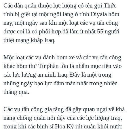
TẠI
Các dân quân thuộc lực lượng có tên gọi Thức
VIDEO
"Tìm"
NGƯỜI VIỆT HẢI NGOẠI
HÀNH TRÌNH BẦU CỬ 2024
tỉnh bị giết tại một ngôi làng ở tỉnh Diyala hôm
NGHE
ĐỜI SỐNG
nay, một ngày sau khi một loạt các vụ tấn công
MỘT NĂM CHIẾN TRANH TẠI DẢI GAZA
KINH TẾ
được coi là có phối hợp đã làm ít nhất 55 người
MẠNG XÃ HỘI
GIẢI MÃ VÀNH ĐAI & CON ĐƯỜNG
KHOA HỌC
thiệt mạng khắp Iraq.
NGÀY TỊ NẠN THẾ GIỚI
SỨC KHOẺ
TRỊNH VĨNH BÌNH - NGƯỜI HẠ 'BÊN THẮNG CUỘC'
Một loạt các vụ đánh bom xe và các vụ tấn công
Ngôn ngữ khác
VĂN HOÁ
GROUND ZERO – XƯA VÀ NAY
khác hôm thứ Tư phần lớn là nhắm mục tiêu vào
THỂ THAO
các lực lượng an ninh Iraq. Đây là một trong
CHI PHÍ CHIẾN TRANH AFGHANISTAN
GIÁO DỤC
những ngày bạo lực đẫm máu nhất trong nhiều
CÁC GIÁ TRỊ CỘNG HÒA Ở VIỆT NAM
tháng qua.
THƯỢNG ĐỈNH TRUMP-KIM TẠI VIỆT NAM
TRỊNH VĨNH BÌNH VS. CHÍNH PHỦ VIỆT NAM
Các vụ tấn công gia tăng đã gây quan ngại về khả
NGƯ DÂN VIỆT VÀ LÀN SÓNG TRỘM HẢI SÂM
năng chống quân nổi dậy của các lực lượng Iraq,
trong khi các binh sĩ Hoa Kỳ rút quân khỏi nước
BÊN KIA QUỐC LỘ: TIẾNG VỌNG TỪ NÔNG THÔN MỸ