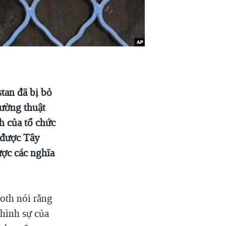
tan đã bị bỏ
tường thuật
h của tổ chức
 được Tây
ợc các nghĩa
oth nói rằng
 hình sự của