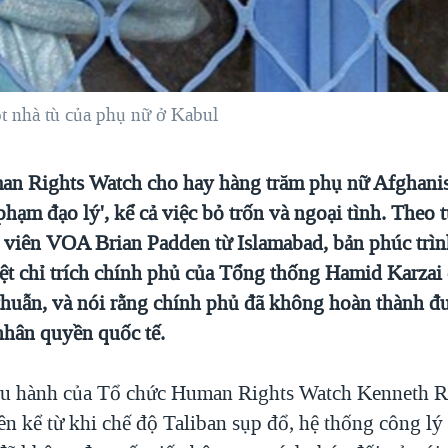
t nhà tù của phụ nữ ở Kabul
n Rights Watch cho hay hàng trăm phụ nữ Afghanis
i phạm đạo lý', kể cả việc bỏ trốn và ngoại tình. Theo 
n viên VOA Brian Padden từ Islamabad, bản phúc trìn
iệt chỉ trích chính phủ của Tổng thống Hamid Karzai
huẫn, và nói rằng chính phủ đã không hoàn thành đư
 nhân quyền quốc tế.
u hành của Tổ chức Human Rights Watch Kenneth R
ên kể từ khi chế độ Taliban sụp đổ, hệ thống công lý