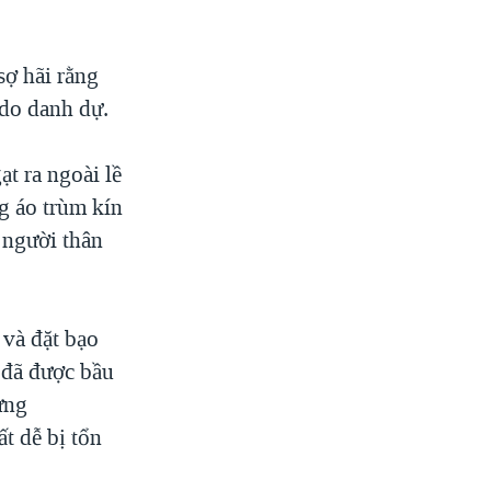
sợ hãi rằng
 do danh dự.
ạt ra ngoài lề
g áo trùm kín
 người thân
và đặt bạo
 đã được bầu
ưng
t dễ bị tổn