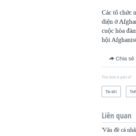
Các tổ chức 
diện ở Afgha
cuộc hòa đàm
hội Afghanis
Chia sẻ
This item is part of
Tin tức
Thế
Liên quan
'Vấn đề cá nhâ