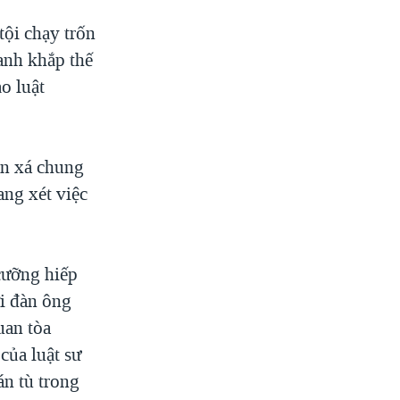
tội chạy trốn
uanh khắp thế
o luật
ân xá chung
ang xét việc
 cưỡng hiếp
i đàn ông
uan tòa
 của luật sư
án tù trong