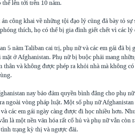
 thể lên tới trên 10 năm.
 án công khai về những tội đạo lý cũng đã bày tỏ sự 
phóng thích, họ có thể bị gia đình giết chết vì các lý
an 5 năm Taliban cai trị, phụ nữ và các em gái đã bị g
i mặt ở Afghanistan. Phụ nữ bị buộc phải mang nhữn
àn thân và không được phép ra khỏi nhà mà không có
cùng.
ghanistan nay bảo đảm quyền bình đẳng cho phụ nữ 
ra ngoài vòng pháp luật. Một số phụ nữ Afghanistan
 và các em gái ngày càng được đi học nhiều hơn. Nh
ẫn là một nền văn hóa rất cổ hủ và phụ nữ vẫn còn rấ
tình trạng kỳ thị và ngược đãi.