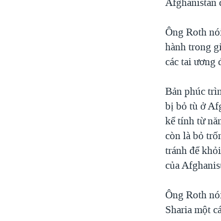
Afghanistan 
Ông Roth nói
hành trong gi
các tai ương 
Bản phúc trì
bị bỏ tù ở A
kể tính từ n
còn là bỏ tr
tránh để khỏi
của Afghanis
Ông Roth nói
Sharia một c