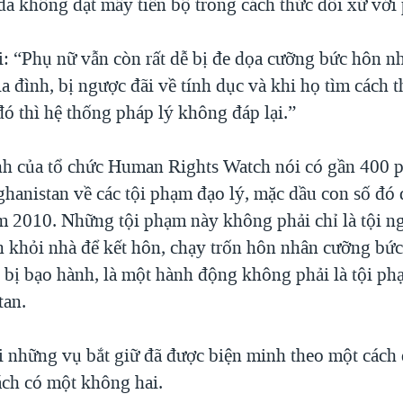
đã không đạt mấy tiến bộ trong cách thức đối xử với
: “Phụ nữ vẫn còn rất dễ bị đe dọa cưỡng bức hôn nh
a đình, bị ngược đãi về tính dục và khi họ tìm cách t
đó thì hệ thống pháp lý không đáp lại.”
nh của tổ chức Human Rights Watch nói có gần 400 
fghanistan về các tội phạm đạo lý, mặc dầu con số đó
ăm 2010. Những tội phạm này không phải chỉ là tội ng
ốn khỏi nhà để kết hôn, chạy trốn hôn nhân cưỡng bức
 bị bạo hành, là một hành động không phải là tội ph
tan.
 những vụ bắt giữ đã được biện minh theo một cách d
ách có một không hai.