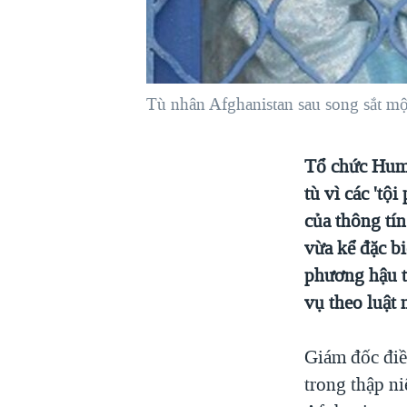
VIỆT NAM
NGƯ DÂN VIỆT VÀ LÀN SÓNG
TRỘM HẢI SÂM
Tù nhân Afghanistan sau song sắt mộ
BÊN KIA QUỐC LỘ: TIẾNG VỌNG
TỪ NÔNG THÔN MỸ
QUAN HỆ VIỆT MỸ
Tổ chức Huma
tù vì các 'tộ
của thông tí
vừa kể đặc b
phương hậu t
vụ theo luật
Giám đốc điề
trong thập ni