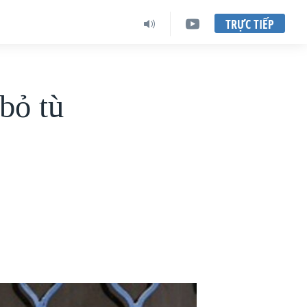
TRỰC TIẾP
bỏ tù