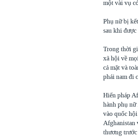
một vài vụ có
Phụ nữ bị kết
sau khi được 
Trong thời gi
xã hội về mọ
cả mặt và to
phái nam đi 
Hiến pháp Af
hành phụ nữ 
vào quốc hội
Afghanistan v
thương trước 