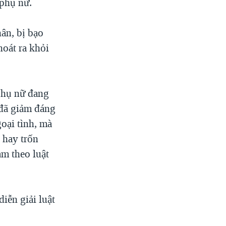
 phụ nữ.
ân, bị bạo
hoát ra khỏi
phụ nữ đang
 đã giảm đáng
oại tình, mà
 hay trốn
ạm theo luật
iễn giải luật