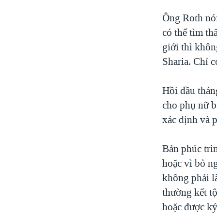
Ông Roth nói 
có thể tìm th
giới thì khô
Sharia. Chỉ c
Hồi đầu thán
cho phụ nữ bị
xác định và 
Bản phúc trìn
hoặc vì bỏ n
không phải là
thường kết tộ
hoặc được ký 