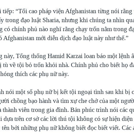
tiếp: “Tối cao pháp viện Afghanistan từng nói rằng 
ấy trong đạo luật Sharia, nhưng khi chúng ta nhìn q
ng có chính phủ nào nghĩ rằng chạy trốn nằm trong đạ
ó Afghanistan mới diễn dịch đạo luật này như thế.”
g này, Tổng thống Hamid Karzai loan báo một lệnh 
 tù về tội bỏ trốn khỏi nhà. Chính phủ cho biết họ đ
phóng thích các phụ nữ này.
h nói một số phụ nữ bị kết tội ngoại tình sau khi bị
gười chồng bạo hành và tìm xự che chở của một ngườ
 thành viên trong gia đình. Bản phúc trình nói các q
i dựa trên cơ sở các lời thú tội không có sự hiện diện
tên bởi những phụ nữ không biết đọc biết viết. Các 