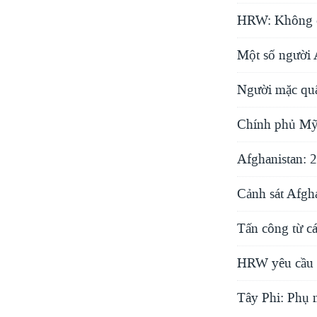
HRW: Không có
Một số người 
Người mặc quâ
Chính phủ Mỹ 
Afghanistan: 
Cảnh sát Afgha
Tấn công từ cá
HRW yêu cầu B
Tây Phi: Phụ 