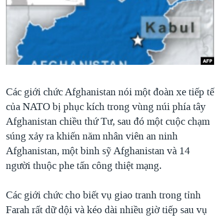
TẠI
VIDEO
"Tìm"
NGƯỜI VIỆT HẢI NGOẠI
HÀNH TRÌNH BẦU CỬ 2024
NGHE
ĐỜI SỐNG
MỘT NĂM CHIẾN TRANH TẠI DẢI GAZA
KINH TẾ
MẠNG XÃ HỘI
GIẢI MÃ VÀNH ĐAI & CON ĐƯỜNG
KHOA HỌC
NGÀY TỊ NẠN THẾ GIỚI
SỨC KHOẺ
Các giới chức Afghanistan nói một đoàn xe tiếp tế
TRỊNH VĨNH BÌNH - NGƯỜI HẠ 'BÊN THẮNG CUỘC'
Ngôn ngữ khác
VĂN HOÁ
của NATO bị phục kích trong vùng núi phía tây
GROUND ZERO – XƯA VÀ NAY
THỂ THAO
Afghanistan chiều thứ Tư, sau đó một cuộc chạm
CHI PHÍ CHIẾN TRANH AFGHANISTAN
súng xảy ra khiến năm nhân viên an ninh
GIÁO DỤC
CÁC GIÁ TRỊ CỘNG HÒA Ở VIỆT NAM
Afghanistan, một binh sỹ Afghanistan và 14
THƯỢNG ĐỈNH TRUMP-KIM TẠI VIỆT NAM
người thuộc phe tấn công thiệt mạng.
TRỊNH VĨNH BÌNH VS. CHÍNH PHỦ VIỆT NAM
Các giới chức cho biết vụ giao tranh trong tỉnh
NGƯ DÂN VIỆT VÀ LÀN SÓNG TRỘM HẢI SÂM
Farah rất dữ dội và kéo dài nhiều giờ tiếp sau vụ
BÊN KIA QUỐC LỘ: TIẾNG VỌNG TỪ NÔNG THÔN MỸ