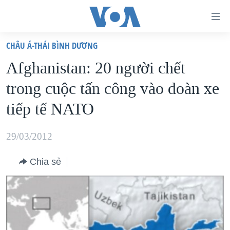
Đường
dẫn
CHÂU Á-THÁI BÌNH DƯƠNG
truy
TRANG CHỦ
Afghanistan: 20 người chết
cập
VIỆT NAM
trong cuộc tấn công vào đoàn xe
Tới
HOA KỲ
nội
tiếp tế NATO
BIỂN ĐÔNG
dung
THẾ GIỚI
chính
29/03/2012
BLOG
Tới
Chia sẻ
điều
DIỄN ĐÀN
hướng
MỤC
chính
CHUYÊN ĐỀ
TỰ DO BÁO CHÍ
Đi
HỌC TIẾNG ANH
VẠCH TRẦN TIN GIẢ
CHIẾN TRANH THƯƠNG MẠI CỦA MỸ: QUÁ KHỨ VÀ HIỆN
tới