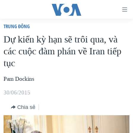
Đường
dẫn
TRUNG ÐÔNG
truy
TRANG CHỦ
Dự kiến kỳ hạn sẽ trôi qua, và
cập
VIỆT NAM
các cuộc đàm phán về Iran tiếp
Tới
HOA KỲ
nội
tục
BIỂN ĐÔNG
dung
THẾ GIỚI
chính
Pam Dockins
BLOG
Tới
30/06/2015
điều
DIỄN ĐÀN
hướng
MỤC
Chia sẻ
chính
CHUYÊN ĐỀ
TỰ DO BÁO CHÍ
Đi
HỌC TIẾNG ANH
VẠCH TRẦN TIN GIẢ
CHIẾN TRANH THƯƠNG MẠI CỦA MỸ: QUÁ KHỨ VÀ HIỆN
tới