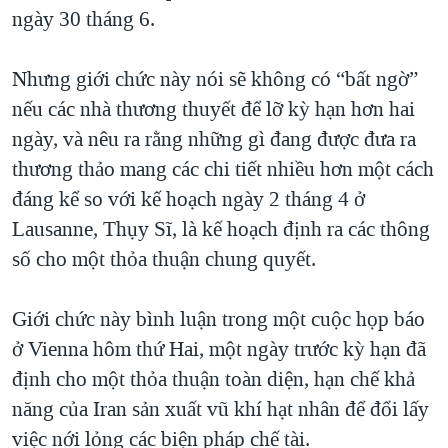
ngày 30 tháng 6.
QUAN HỆ VIỆT MỸ
Nhưng giới chức này nói sẽ không có “bất ngờ”
nếu các nhà thương thuyết để lỡ kỳ hạn hơn hai
ngày, và nêu ra rằng những gì đang được đưa ra
thương thảo mang các chi tiết nhiều hơn một cách
đáng kể so với kế hoạch ngày 2 tháng 4 ở
Lausanne, Thụy Sĩ, là kế hoạch định ra các thông
số cho một thỏa thuận chung quyết.
Giới chức này bình luận trong một cuộc họp báo
ở Vienna hôm thứ Hai, một ngày trước kỳ hạn đã
định cho một thỏa thuận toàn diện, hạn chế khả
năng của Iran sản xuất vũ khí hạt nhân để đổi lấy
việc nới lỏng các biện pháp chế tài.