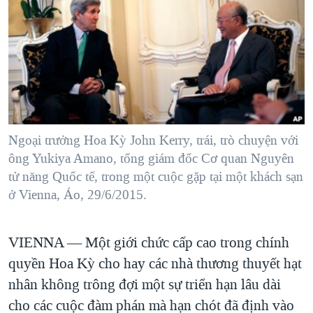
TẠI
VIDEO
"Tìm"
NGƯỜI VIỆT HẢI NGOẠI
HÀNH TRÌNH BẦU CỬ 2024
NGHE
ĐỜI SỐNG
MỘT NĂM CHIẾN TRANH TẠI DẢI GAZA
KINH TẾ
MẠNG XÃ HỘI
GIẢI MÃ VÀNH ĐAI & CON ĐƯỜNG
KHOA HỌC
NGÀY TỊ NẠN THẾ GIỚI
SỨC KHOẺ
TRỊNH VĨNH BÌNH - NGƯỜI HẠ 'BÊN THẮNG CUỘC'
Ngoại trưởng Hoa Kỳ John Kerry, trái, trò chuyện với
Ngôn ngữ khác
VĂN HOÁ
GROUND ZERO – XƯA VÀ NAY
ông Yukiya Amano, tổng giám đốc Cơ quan Nguyên
THỂ THAO
tử năng Quốc tế, trong một cuộc gặp tại một khách sạn
CHI PHÍ CHIẾN TRANH AFGHANISTAN
GIÁO DỤC
ở Vienna, Áo, 29/6/2015.
CÁC GIÁ TRỊ CỘNG HÒA Ở VIỆT NAM
THƯỢNG ĐỈNH TRUMP-KIM TẠI VIỆT NAM
VIENNA —
Một giới chức cấp cao trong chính
TRỊNH VĨNH BÌNH VS. CHÍNH PHỦ VIỆT NAM
quyền Hoa Kỳ cho hay các nhà thương thuyết hạt
NGƯ DÂN VIỆT VÀ LÀN SÓNG TRỘM HẢI SÂM
nhân không trông đợi một sự triển hạn lâu dài
cho các cuộc đàm phán mà hạn chót đã định vào
BÊN KIA QUỐC LỘ: TIẾNG VỌNG TỪ NÔNG THÔN MỸ