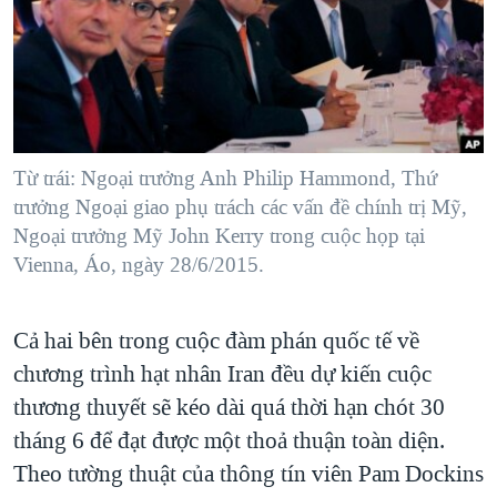
TẠI
VIDEO
"Tìm"
NGƯỜI VIỆT HẢI NGOẠI
HÀNH TRÌNH BẦU CỬ 2024
NGHE
ĐỜI SỐNG
MỘT NĂM CHIẾN TRANH TẠI DẢI GAZA
KINH TẾ
MẠNG XÃ HỘI
GIẢI MÃ VÀNH ĐAI & CON ĐƯỜNG
KHOA HỌC
NGÀY TỊ NẠN THẾ GIỚI
Từ trái: Ngoại trưởng Anh Philip Hammond, Thứ
SỨC KHOẺ
trưởng Ngoại giao phụ trách các vấn đề chính trị Mỹ,
TRỊNH VĨNH BÌNH - NGƯỜI HẠ 'BÊN THẮNG CUỘC'
Ngôn ngữ khác
VĂN HOÁ
Ngoại trưởng Mỹ John Kerry trong cuộc họp tại
GROUND ZERO – XƯA VÀ NAY
Vienna, Áo, ngày 28/6/2015.
THỂ THAO
CHI PHÍ CHIẾN TRANH AFGHANISTAN
GIÁO DỤC
CÁC GIÁ TRỊ CỘNG HÒA Ở VIỆT NAM
Cả hai bên trong cuộc đàm phán quốc tế về
THƯỢNG ĐỈNH TRUMP-KIM TẠI VIỆT NAM
chương trình hạt nhân Iran đều dự kiến cuộc
thương thuyết sẽ kéo dài quá thời hạn chót 30
TRỊNH VĨNH BÌNH VS. CHÍNH PHỦ VIỆT NAM
tháng 6 để đạt được một thoả thuận toàn diện.
NGƯ DÂN VIỆT VÀ LÀN SÓNG TRỘM HẢI SÂM
Theo tường thuật của thông tín viên Pam Dockins
BÊN KIA QUỐC LỘ: TIẾNG VỌNG TỪ NÔNG THÔN MỸ