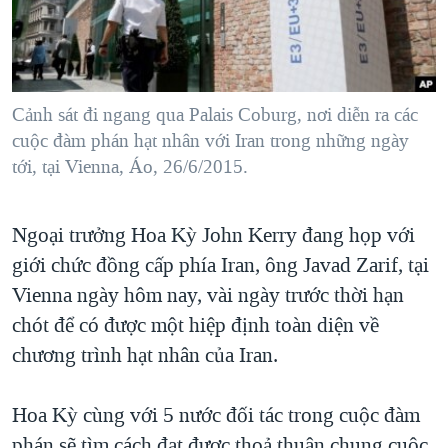
TẠI
VIDEO
"Tìm"
NGƯỜI VIỆT HẢI NGOẠI
HÀNH TRÌNH BẦU CỬ 2024
NGHE
ĐỜI SỐNG
MỘT NĂM CHIẾN TRANH TẠI DẢI GAZA
KINH TẾ
MẠNG XÃ HỘI
Cảnh sát đi ngang qua Palais Coburg, nơi diễn ra các
GIẢI MÃ VÀNH ĐAI & CON ĐƯỜNG
KHOA HỌC
cuộc đàm phán hạt nhân với Iran trong những ngày
NGÀY TỊ NẠN THẾ GIỚI
tới, tại Vienna, Áo, 26/6/2015.
SỨC KHOẺ
TRỊNH VĨNH BÌNH - NGƯỜI HẠ 'BÊN THẮNG CUỘC'
Ngôn ngữ khác
VĂN HOÁ
GROUND ZERO – XƯA VÀ NAY
Ngoại trưởng Hoa Kỳ John Kerry đang họp với
THỂ THAO
CHI PHÍ CHIẾN TRANH AFGHANISTAN
giới chức đồng cấp phía Iran, ông Javad Zarif, tại
GIÁO DỤC
Vienna ngày hôm nay, vài ngày trước thời hạn
CÁC GIÁ TRỊ CỘNG HÒA Ở VIỆT NAM
chót để có được một hiệp định toàn diện về
THƯỢNG ĐỈNH TRUMP-KIM TẠI VIỆT NAM
chương trình hạt nhân của Iran.
TRỊNH VĨNH BÌNH VS. CHÍNH PHỦ VIỆT NAM
NGƯ DÂN VIỆT VÀ LÀN SÓNG TRỘM HẢI SÂM
Hoa Kỳ cùng với 5 nước đối tác trong cuộc đàm
BÊN KIA QUỐC LỘ: TIẾNG VỌNG TỪ NÔNG THÔN MỸ
phán sẽ tìm cách đạt được thoả thuận chung cuộc