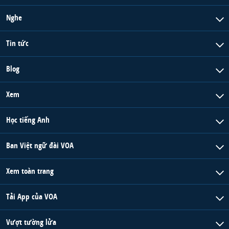
Nghe
Tin tức
Blog
Xem
Học tiếng Anh
Ban Việt ngữ đài VOA
Xem toàn trang
Tải App của VOA
Vượt tường lửa