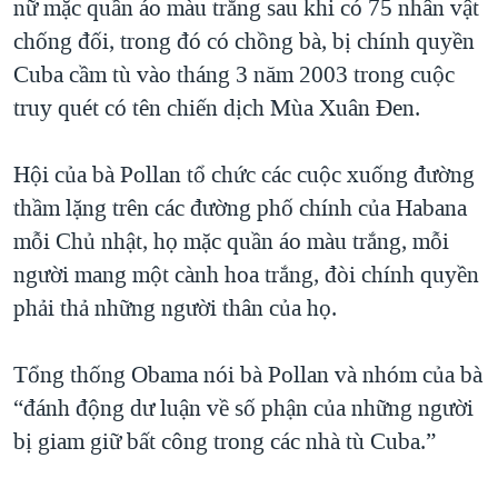
nữ mặc quần áo màu trắng sau khi có 75 nhân vật
QUAN HỆ VIỆT MỸ
chống đối, trong đó có chồng bà, bị chính quyền
Cuba cầm tù vào tháng 3 năm 2003 trong cuộc
truy quét có tên chiến dịch Mùa Xuân Đen.
Hội của bà Pollan tổ chức các cuộc xuống đường
thầm lặng trên các đường phố chính của Habana
mỗi Chủ nhật, họ mặc quần áo màu trắng, mỗi
người mang một cành hoa trắng, đòi chính quyền
phải thả những người thân của họ.
Tổng thống Obama nói bà Pollan và nhóm của bà
“đánh động dư luận về số phận của những người
bị giam giữ bất công trong các nhà tù Cuba.”