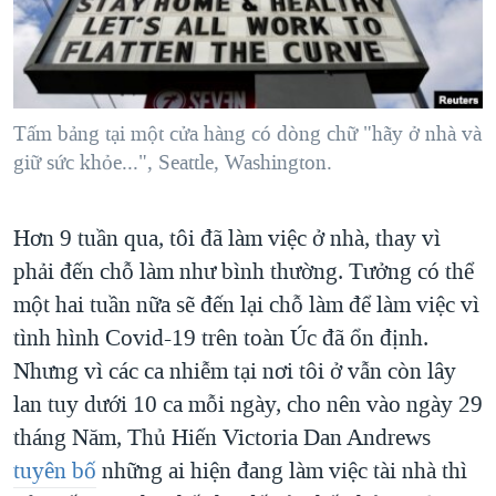
TẠI
VIDEO
"Tìm"
NGƯỜI VIỆT HẢI NGOẠI
HÀNH TRÌNH BẦU CỬ 2024
NGHE
ĐỜI SỐNG
MỘT NĂM CHIẾN TRANH TẠI DẢI GAZA
KINH TẾ
MẠNG XÃ HỘI
GIẢI MÃ VÀNH ĐAI & CON ĐƯỜNG
Tấm bảng tại một cửa hàng có dòng chữ "hãy ở nhà và
KHOA HỌC
giữ sức khỏe...", Seattle, Washington.
NGÀY TỊ NẠN THẾ GIỚI
SỨC KHOẺ
TRỊNH VĨNH BÌNH - NGƯỜI HẠ 'BÊN THẮNG CUỘC'
Ngôn ngữ khác
VĂN HOÁ
Hơn 9 tuần qua, tôi đã làm việc ở nhà, thay vì
GROUND ZERO – XƯA VÀ NAY
THỂ THAO
phải đến chỗ làm như bình thường. Tưởng có thể
CHI PHÍ CHIẾN TRANH AFGHANISTAN
một hai tuần nữa sẽ đến lại chỗ làm để làm việc vì
GIÁO DỤC
CÁC GIÁ TRỊ CỘNG HÒA Ở VIỆT NAM
tình hình Covid-19 trên toàn Úc đã ổn định.
THƯỢNG ĐỈNH TRUMP-KIM TẠI VIỆT NAM
Nhưng vì các ca nhiễm tại nơi tôi ở vẫn còn lây
lan tuy dưới 10 ca mỗi ngày, cho nên vào ngày 29
TRỊNH VĨNH BÌNH VS. CHÍNH PHỦ VIỆT NAM
tháng Năm, Thủ Hiến Victoria Dan Andrews
NGƯ DÂN VIỆT VÀ LÀN SÓNG TRỘM HẢI SÂM
tuyên bố
những ai hiện đang làm việc tài nhà thì
BÊN KIA QUỐC LỘ: TIẾNG VỌNG TỪ NÔNG THÔN MỸ