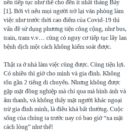
nên tiếp tục như thế cho đến ít nhất tháng Bảy
QUAN HỆ VIỆT MỸ
[1]. Bởi vì nếu mọi người trở lại văn phòng làm
việc như trước thời cao điểm của Covid-19 thì
vấn đề sử dụng phương tiện công cộng, như bus,
train, tram v.v… cũng có nguy cơ tiếp tục lây lan
bệnh dịch một cách không kiểm soát được.
Thật ra ở nhà làm việc cũng được. Cũng tiện lợi.
Có nhiều thì giờ cho mình và gia đình. Không
tốn gần 2 tiếng di chuyển. Nhưng không được
gặp mặt đồng nghiệp mà chỉ qua mà hình ảnh và
âm thanh, và không thấy mặt người khác ngoại
trừ gia đình mình, là điều khá bất thường. Cuộc
sống của chúng ta trước nay có bao giờ “xa mặt
cách lòng” như thế!