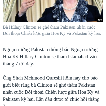
TẠI
VIDEO
"Tìm"
NGƯỜI VIỆT HẢI NGOẠI
HÀNH TRÌNH BẦU CỬ 2024
NGHE
ĐỜI SỐNG
MỘT NĂM CHIẾN TRANH TẠI DẢI GAZA
KINH TẾ
MẠNG XÃ HỘI
Bà Hillary Clinton sẽ ghé thăm Pakistan nhân cuộc
GIẢI MÃ VÀNH ĐAI & CON ĐƯỜNG
KHOA HỌC
Đối thoại Chiến lược giữa Hoa Kỳ và Pakistan kỳ hai.
NGÀY TỊ NẠN THẾ GIỚI
SỨC KHOẺ
TRỊNH VĨNH BÌNH - NGƯỜI HẠ 'BÊN THẮNG CUỘC'
Ngôn ngữ khác
VĂN HOÁ
Ngoại trưởng Pakistan thông báo Ngoại trưởng
GROUND ZERO – XƯA VÀ NAY
Hoa Kỳ Hillary Clinton sẽ thăm Islamabad vào
THỂ THAO
CHI PHÍ CHIẾN TRANH AFGHANISTAN
tháng 7 tới đây.
GIÁO DỤC
CÁC GIÁ TRỊ CỘNG HÒA Ở VIỆT NAM
Ông Shah Mehmood Qureshi hôm nay cho báo
THƯỢNG ĐỈNH TRUMP-KIM TẠI VIỆT NAM
giới biết rằng bà Clinton sẽ ghé thăm Pakistan
TRỊNH VĨNH BÌNH VS. CHÍNH PHỦ VIỆT NAM
nhân cuộc Đối thoại Chiến lược giữa Hoa Kỳ và
NGƯ DÂN VIỆT VÀ LÀN SÓNG TRỘM HẢI SÂM
Pakistan kỳ hai. Lần đầu được tổ chức hồi tháng
BÊN KIA QUỐC LỘ: TIẾNG VỌNG TỪ NÔNG THÔN MỸ