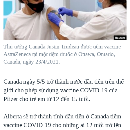
TẠI
VIDEO
"Tìm"
NGƯỜI VIỆT HẢI NGOẠI
HÀNH TRÌNH BẦU CỬ 2024
NGHE
ĐỜI SỐNG
MỘT NĂM CHIẾN TRANH TẠI DẢI GAZA
KINH TẾ
MẠNG XÃ HỘI
GIẢI MÃ VÀNH ĐAI & CON ĐƯỜNG
KHOA HỌC
NGÀY TỊ NẠN THẾ GIỚI
Thủ tướng Canada Justin Trudeau được tiêm vaccine
SỨC KHOẺ
AstraZeneca tại một tiệm thuốc ở Ottawa, Ontario,
TRỊNH VĨNH BÌNH - NGƯỜI HẠ 'BÊN THẮNG CUỘC'
Ngôn ngữ khác
VĂN HOÁ
Canada, ngày 23/4/2021.
GROUND ZERO – XƯA VÀ NAY
THỂ THAO
CHI PHÍ CHIẾN TRANH AFGHANISTAN
GIÁO DỤC
Canada ngày 5/5 trở thành nước đầu tiên trên thế
CÁC GIÁ TRỊ CỘNG HÒA Ở VIỆT NAM
giới cho phép sử dụng vaccine COVID-19 của
THƯỢNG ĐỈNH TRUMP-KIM TẠI VIỆT NAM
Pfizer cho trẻ em từ 12 đến 15 tuổi.
TRỊNH VĨNH BÌNH VS. CHÍNH PHỦ VIỆT NAM
Alberta sẽ trở thành tỉnh đầu tiên ở Canada tiêm
NGƯ DÂN VIỆT VÀ LÀN SÓNG TRỘM HẢI SÂM
vaccine COVID-19 cho những ai 12 tuổi trở lên
BÊN KIA QUỐC LỘ: TIẾNG VỌNG TỪ NÔNG THÔN MỸ