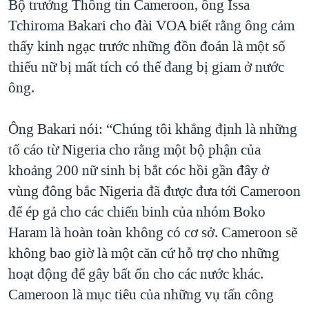
Bộ trưởng Thông tin Cameroon, ông Issa
QUAN HỆ VIỆT MỸ
Tchiroma Bakari cho đài VOA biết rằng ông cảm
thấy kinh ngạc trước những đồn đoán là một số
thiếu nữ bị mất tích có thể đang bị giam ở nước
ông.
Ông Bakari nói: “Chúng tôi khẳng định là những
tố cáo từ Nigeria cho rằng một bộ phận của
khoảng 200 nữ sinh bị bắt cóc hồi gần đây ở
vùng đông bắc Nigeria đã được đưa tới Cameroon
để ép gả cho các chiến binh của nhóm Boko
Haram là hoàn toàn không có cơ sở. Cameroon sẽ
không bao giờ là một căn cứ hỗ trợ cho những
hoạt động để gây bất ổn cho các nước khác.
Cameroon là mục tiêu của những vụ tấn công