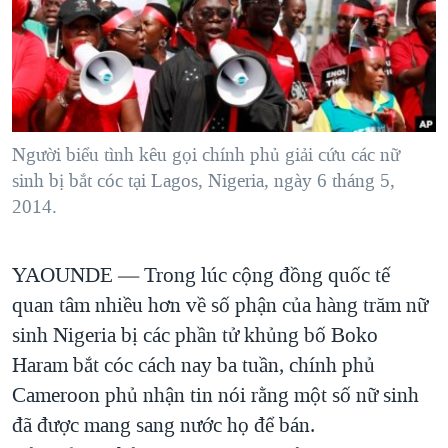
TẠI
VIDEO
"Tìm"
NGƯỜI VIỆT HẢI NGOẠI
HÀNH TRÌNH BẦU CỬ 2024
NGHE
ĐỜI SỐNG
MỘT NĂM CHIẾN TRANH TẠI DẢI GAZA
KINH TẾ
MẠNG XÃ HỘI
GIẢI MÃ VÀNH ĐAI & CON ĐƯỜNG
KHOA HỌC
NGÀY TỊ NẠN THẾ GIỚI
Người biểu tình kêu gọi chính phủ giải cứu các nữ
SỨC KHOẺ
sinh bị bắt cóc tại Lagos, Nigeria, ngày 6 tháng 5,
TRỊNH VĨNH BÌNH - NGƯỜI HẠ 'BÊN THẮNG CUỘC'
Ngôn ngữ khác
VĂN HOÁ
2014.
GROUND ZERO – XƯA VÀ NAY
THỂ THAO
CHI PHÍ CHIẾN TRANH AFGHANISTAN
YAOUNDE —
Trong lúc cộng đồng quốc tế
GIÁO DỤC
CÁC GIÁ TRỊ CỘNG HÒA Ở VIỆT NAM
quan tâm nhiều hơn về số phận của hàng trăm nữ
THƯỢNG ĐỈNH TRUMP-KIM TẠI VIỆT NAM
sinh Nigeria bị các phần tử khủng bố Boko
Haram bắt cóc cách nay ba tuần, chính phủ
TRỊNH VĨNH BÌNH VS. CHÍNH PHỦ VIỆT NAM
Cameroon phủ nhận tin nói rằng một số nữ sinh
NGƯ DÂN VIỆT VÀ LÀN SÓNG TRỘM HẢI SÂM
đã được mang sang nước họ để bán.
BÊN KIA QUỐC LỘ: TIẾNG VỌNG TỪ NÔNG THÔN MỸ