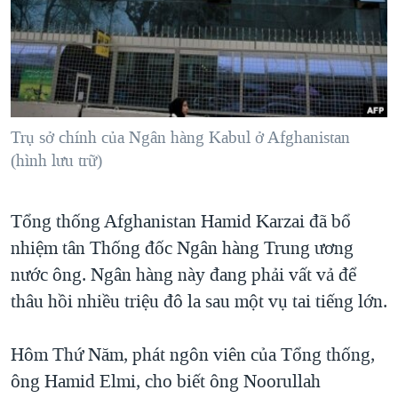
TẠI
VIDEO
"Tìm"
NGƯỜI VIỆT HẢI NGOẠI
HÀNH TRÌNH BẦU CỬ 2024
NGHE
ĐỜI SỐNG
MỘT NĂM CHIẾN TRANH TẠI DẢI GAZA
KINH TẾ
MẠNG XÃ HỘI
GIẢI MÃ VÀNH ĐAI & CON ĐƯỜNG
KHOA HỌC
NGÀY TỊ NẠN THẾ GIỚI
Trụ sở chính của Ngân hàng Kabul ở Afghanistan
SỨC KHOẺ
(hình lưu trữ)
TRỊNH VĨNH BÌNH - NGƯỜI HẠ 'BÊN THẮNG CUỘC'
Ngôn ngữ khác
VĂN HOÁ
GROUND ZERO – XƯA VÀ NAY
THỂ THAO
Tổng thống Afghanistan Hamid Karzai đã bổ
CHI PHÍ CHIẾN TRANH AFGHANISTAN
GIÁO DỤC
nhiệm tân Thống đốc Ngân hàng Trung ương
CÁC GIÁ TRỊ CỘNG HÒA Ở VIỆT NAM
nước ông. Ngân hàng này đang phải vất vả để
THƯỢNG ĐỈNH TRUMP-KIM TẠI VIỆT NAM
thâu hồi nhiều triệu đô la sau một vụ tai tiếng lớn.
TRỊNH VĨNH BÌNH VS. CHÍNH PHỦ VIỆT NAM
Hôm Thứ Năm, phát ngôn viên của Tổng thống,
NGƯ DÂN VIỆT VÀ LÀN SÓNG TRỘM HẢI SÂM
ông Hamid Elmi, cho biết ông Noorullah
BÊN KIA QUỐC LỘ: TIẾNG VỌNG TỪ NÔNG THÔN MỸ