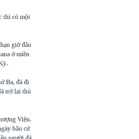
c thì có một
 hạn giờ đầu
diana ở miền
Kỳ.
ứ Ba, đã đi
 trở lại thủ
Thượng Viện.
ngày bầu cử
hiều người đã