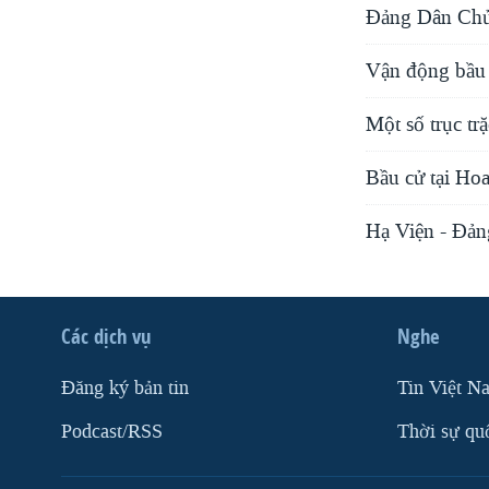
Ðảng Dân Chủ 
Vận động bầu 
Một số trục tr
Bầu cử tại Hoa
Hạ Viện - Ðản
Các dịch vụ
Nghe
Ðăng ký bản tin
Tin Việt N
Podcast/RSS
Thời sự qu