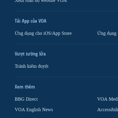
Xem toàn bộ website VOA
Tải App của VOA
Ứng dụng cho iOS/App Store
Ứng dụng 
Vượt tường lửa
Tránh kiểm duyệt
Xem thêm
MẠNG XÃ HỘI
BBG Direct
VOA Media
VOA English News
Accessibil
Ngôn ngữ khác