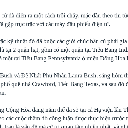
cử đã diễn ra một cách trôi chảy, mặc dầu theo tin tứ
ã gặp trục trặc với các máy đầu phiếu điện tử.
ặc kỹ thuật đó đã buộc các giới chức bầu cử phải gia
 là tại 2 quận hạt, gồm có một quận tại Tiểu Bang In
à một tại Tiểu Bang Pennsylvania ở miền Đông Hoa 
ush và Đệ Nhất Phu Nhân Laura Bush, sáng hôm th
 phố quê nhà Crawford, Tiểu Bang Texas, và sau đó đã
on.
ng Cộng Hòa đang nắm thế đa số tại cả Hạ viện lẫn 
eo các cuộc thăm dò công luận được thực hiện trước 
nh Iraq là vấn đề mà cử tri quan tâm nhiều nhất, và n