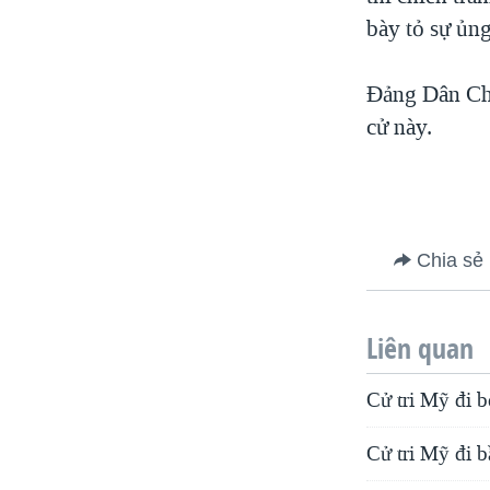
VIỆT NAM
bày tỏ sự ủn
NGƯ DÂN VIỆT VÀ LÀN SÓNG
TRỘM HẢI SÂM
Đảng Dân Chủ
cử này.
BÊN KIA QUỐC LỘ: TIẾNG VỌNG
TỪ NÔNG THÔN MỸ
QUAN HỆ VIỆT MỸ
Chia sẻ
Liên quan
Cử tri Mỹ đi b
Cử tri Mỹ đi b