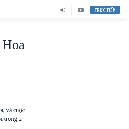
TRỰC TIẾP
i Hoa
a, và cuộc
i trong 2