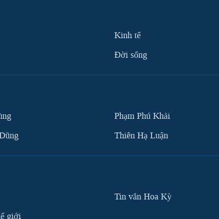
Kinh tế
Ðời sống
ùng
Phạm Phú Khải
 Dũng
Thiên Hạ Luận
Tin vắn Hoa Kỳ
ế giới