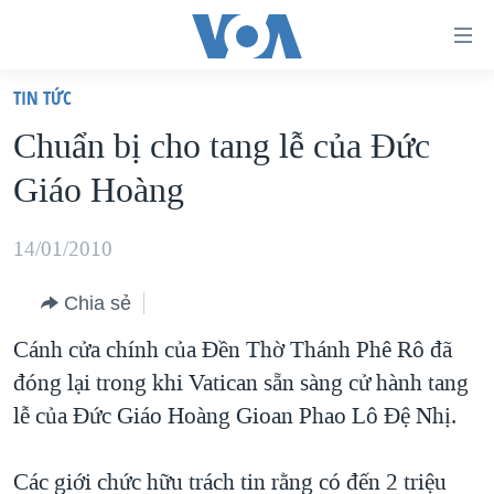
Đường
dẫn
TIN TỨC
truy
TRANG CHỦ
Chuẩn bị cho tang lễ của Ðức
cập
VIỆT NAM
Giáo Hoàng
Tới
HOA KỲ
nội
BIỂN ĐÔNG
14/01/2010
dung
THẾ GIỚI
chính
Chia sẻ
BLOG
Tới
Cánh cửa chính của Đền Thờ Thánh Phê Rô đã
điều
DIỄN ĐÀN
đóng lại trong khi Vatican sẵn sàng cử hành tang
hướng
MỤC
lễ của Đức Giáo Hoàng Gioan Phao Lô Đệ Nhị.
chính
CHUYÊN ĐỀ
TỰ DO BÁO CHÍ
Đi
HỌC TIẾNG ANH
Các giới chức hữu trách tin rằng có đến 2 triệu
VẠCH TRẦN TIN GIẢ
CHIẾN TRANH THƯƠNG MẠI CỦA MỸ: QUÁ KHỨ VÀ HIỆN
tới