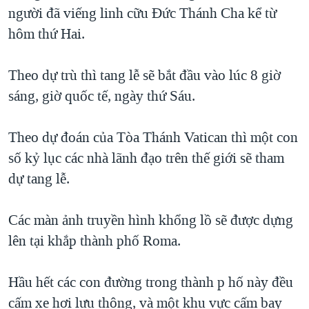
TẠI
người đã viếng linh cữu Đức Thánh Cha kể từ
VIDEO
"Tìm"
NGƯỜI VIỆT HẢI NGOẠI
HÀNH TRÌNH BẦU CỬ 2024
hôm thứ Hai.
NGHE
ĐỜI SỐNG
MỘT NĂM CHIẾN TRANH TẠI DẢI GAZA
KINH TẾ
Theo dự trù thì tang lễ sẽ bắt đầu vào lúc 8 giờ
MẠNG XÃ HỘI
GIẢI MÃ VÀNH ĐAI & CON ĐƯỜNG
KHOA HỌC
sáng, giờ quốc tế, ngày thứ Sáu.
NGÀY TỊ NẠN THẾ GIỚI
SỨC KHOẺ
TRỊNH VĨNH BÌNH - NGƯỜI HẠ 'BÊN THẮNG CUỘC'
Theo dự đoán của Tòa Thánh Vatican thì một con
Ngôn ngữ khác
VĂN HOÁ
GROUND ZERO – XƯA VÀ NAY
số kỷ lục các nhà lãnh đạo trên thế giới sẽ tham
THỂ THAO
dự tang lễ.
CHI PHÍ CHIẾN TRANH AFGHANISTAN
GIÁO DỤC
CÁC GIÁ TRỊ CỘNG HÒA Ở VIỆT NAM
Các màn ảnh truyền hình khổng lồ sẽ được dựng
THƯỢNG ĐỈNH TRUMP-KIM TẠI VIỆT NAM
lên tại khắp thành phố Roma.
TRỊNH VĨNH BÌNH VS. CHÍNH PHỦ VIỆT NAM
NGƯ DÂN VIỆT VÀ LÀN SÓNG TRỘM HẢI SÂM
Hầu hết các con đường trong thành p hố này đều
cấm xe hơi lưu thông, và một khu vực cấm bay
BÊN KIA QUỐC LỘ: TIẾNG VỌNG TỪ NÔNG THÔN MỸ