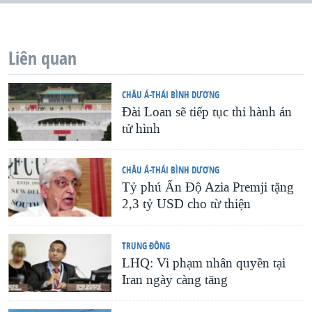
QUAN HỆ VIỆT MỸ
Liên quan
CHÂU Á-THÁI BÌNH DƯƠNG
Ðài Loan sẽ tiếp tục thi hành án
tử hình
CHÂU Á-THÁI BÌNH DƯƠNG
Tỷ phú Ấn Ðộ Azia Premji tặng
2,3 tỷ USD cho từ thiện
TRUNG ÐÔNG
LHQ: Vi phạm nhân quyền tại
Iran ngày càng tăng