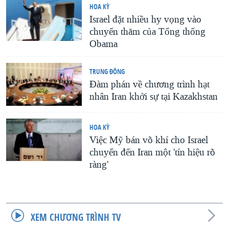
HOA KỲ
Israel đặt nhiều hy vọng vào
chuyến thăm của Tổng thống
Obama
TRUNG ÐÔNG
Đàm phán về chương trình hạt
nhân Iran khởi sự tại Kazakhstan
HOA KỲ
Việc Mỹ bán võ khí cho Israel
chuyển đến Iran một 'tín hiệu rõ
ràng'
XEM CHƯƠNG TRÌNH TV