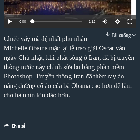
TẠI
VIDEO
"Tìm"
NGƯỜI VIỆT HẢI NGOẠI
HÀNH TRÌNH BẦU CỬ 2024
NGHE
ĐỜI SỐNG
0:00
1:12
MỘT NĂM CHIẾN TRANH TẠI DẢI GAZA
KINH TẾ
Tải xuống
MẠNG XÃ HỘI
GIẢI MÃ VÀNH ĐAI & CON ĐƯỜNG
Chiếc váy mà đệ nhất phu nhân
KHOA HỌC
Michelle Obama mặc tại lễ trao giải Oscar vào
NGÀY TỊ NẠN THẾ GIỚI
SỨC KHOẺ
ngày Chủ nhật, khi phát sóng ở Iran, đã bị truyền
TRỊNH VĨNH BÌNH - NGƯỜI HẠ 'BÊN THẮNG CUỘC'
Ngôn ngữ khác
VĂN HOÁ
thông nước này chỉnh sửa lại bằng phần mềm
GROUND ZERO – XƯA VÀ NAY
THỂ THAO
Photoshop. Truyền thông Iran đã thêm tay áo
CHI PHÍ CHIẾN TRANH AFGHANISTAN
nâng đường cổ áo của bà Obama cao hơn để làm
GIÁO DỤC
CÁC GIÁ TRỊ CỘNG HÒA Ở VIỆT NAM
cho bà nhín kín đáo hơn.
THƯỢNG ĐỈNH TRUMP-KIM TẠI VIỆT NAM
TRỊNH VĨNH BÌNH VS. CHÍNH PHỦ VIỆT NAM
Chia sẻ
NGƯ DÂN VIỆT VÀ LÀN SÓNG TRỘM HẢI SÂM
BÊN KIA QUỐC LỘ: TIẾNG VỌNG TỪ NÔNG THÔN MỸ