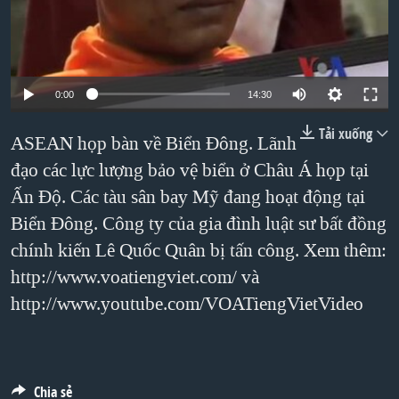
TẠI
VIDEO
"Tìm"
NGƯỜI VIỆT HẢI NGOẠI
HÀNH TRÌNH BẦU CỬ 2024
NGHE
ĐỜI SỐNG
MỘT NĂM CHIẾN TRANH TẠI DẢI GAZA
KINH TẾ
0:00
14:30
MẠNG XÃ HỘI
GIẢI MÃ VÀNH ĐAI & CON ĐƯỜNG
KHOA HỌC
Tải xuống
NGÀY TỊ NẠN THẾ GIỚI
ASEAN họp bàn về Biển Đông. Lãnh
SỨC KHOẺ
đạo các lực lượng bảo vệ biển ở Châu Á họp tại
TRỊNH VĨNH BÌNH - NGƯỜI HẠ 'BÊN THẮNG CUỘC'
Ngôn ngữ khác
VĂN HOÁ
Ấn Độ. Các tàu sân bay Mỹ đang hoạt động tại
GROUND ZERO – XƯA VÀ NAY
THỂ THAO
Biển Đông. Công ty của gia đình luật sư bất đồng
CHI PHÍ CHIẾN TRANH AFGHANISTAN
GIÁO DỤC
chính kiến Lê Quốc Quân bị tấn công. Xem thêm:
CÁC GIÁ TRỊ CỘNG HÒA Ở VIỆT NAM
http://www.voatiengviet.com/ và
THƯỢNG ĐỈNH TRUMP-KIM TẠI VIỆT NAM
http://www.youtube.com/VOATiengVietVideo
TRỊNH VĨNH BÌNH VS. CHÍNH PHỦ VIỆT NAM
NGƯ DÂN VIỆT VÀ LÀN SÓNG TRỘM HẢI SÂM
Chia sẻ
BÊN KIA QUỐC LỘ: TIẾNG VỌNG TỪ NÔNG THÔN MỸ