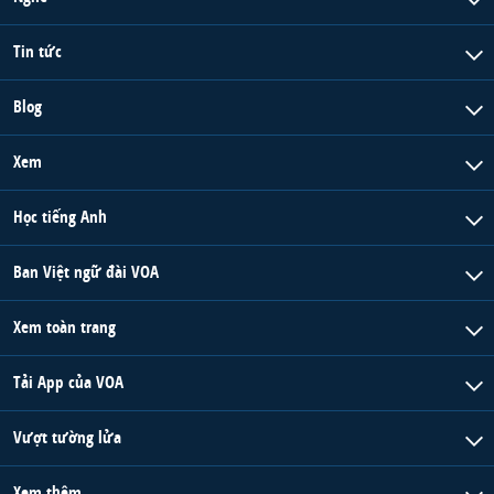
Tin tức
Blog
Xem
Học tiếng Anh
Ban Việt ngữ đài VOA
Xem toàn trang
Tải App của VOA
Vượt tường lửa
Xem thêm