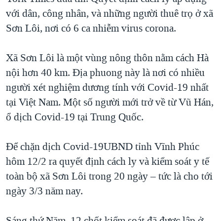
với dân, công nhân, và những người thuê trọ ở xã
QUAN HỆ VIỆT MỸ
Sơn Lôi, nơi có 6 ca nhiễm virus corona.
Xã Sơn Lôi là một vùng nông thôn nằm cách Hà
nội hơn 40 km. Địa phuong này là nơi có nhiều
người xét nghiệm dương tính với Covid-19 nhất
tại Việt Nam. Một số người mới trở về từ Vũ Hán,
ổ dịch Covid-19 tại Trung Quốc.
Để chặn dịch Covid-19UBND tỉnh Vĩnh Phúc
hôm 12/2 ra quyết định cách ly và kiểm soát y tế
toàn bộ xã Sơn Lôi trong 20 ngày – tức là cho tới
ngày 3/3 năm nay.
Sáng thứ Năm, 12 chốt kiểm soát đã được lập ở