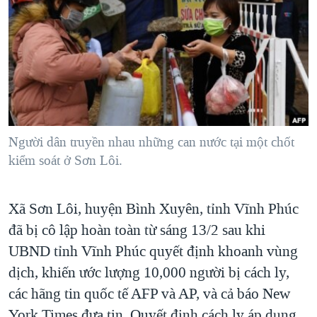
TẠI
VIDEO
"Tìm"
NGƯỜI VIỆT HẢI NGOẠI
HÀNH TRÌNH BẦU CỬ 2024
NGHE
ĐỜI SỐNG
MỘT NĂM CHIẾN TRANH TẠI DẢI GAZA
KINH TẾ
MẠNG XÃ HỘI
GIẢI MÃ VÀNH ĐAI & CON ĐƯỜNG
KHOA HỌC
NGÀY TỊ NẠN THẾ GIỚI
SỨC KHOẺ
TRỊNH VĨNH BÌNH - NGƯỜI HẠ 'BÊN THẮNG CUỘC'
Người dân truyền nhau những can nước tại một chốt
Ngôn ngữ khác
VĂN HOÁ
GROUND ZERO – XƯA VÀ NAY
kiểm soát ở Sơn Lôi.
THỂ THAO
CHI PHÍ CHIẾN TRANH AFGHANISTAN
GIÁO DỤC
Xã Sơn Lôi, huyện Bình Xuyên, tỉnh Vĩnh Phúc
CÁC GIÁ TRỊ CỘNG HÒA Ở VIỆT NAM
đã bị cô lập hoàn toàn từ sáng 13/2 sau khi
THƯỢNG ĐỈNH TRUMP-KIM TẠI VIỆT NAM
UBND tỉnh Vĩnh Phúc quyết định khoanh vùng
TRỊNH VĨNH BÌNH VS. CHÍNH PHỦ VIỆT NAM
dịch, khiến ước lượng 10,000 người bị cách ly,
NGƯ DÂN VIỆT VÀ LÀN SÓNG TRỘM HẢI SÂM
các hãng tin quốc tế AFP và AP, và cả báo New
BÊN KIA QUỐC LỘ: TIẾNG VỌNG TỪ NÔNG THÔN MỸ
York Times đưa tin. Quyết định cách ly áp dụng