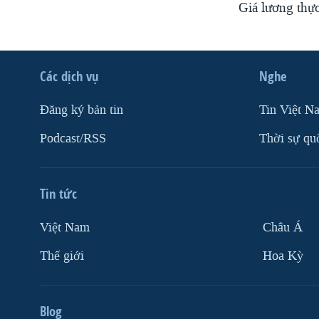
Giá lương thự
Các dịch vụ
Nghe
Ðăng ký bản tin
Tin Việt N
Podcast/RSS
Thời sự qu
Tin tức
Việt Nam
Châu Á
Thế giới
Hoa Kỳ
Blog