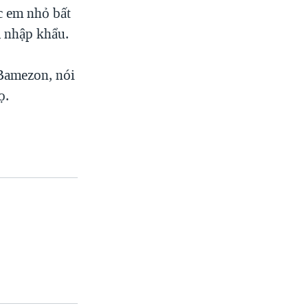
c em nhỏ bất
à nhập khẩu.
Bamezon, nói
ọ.