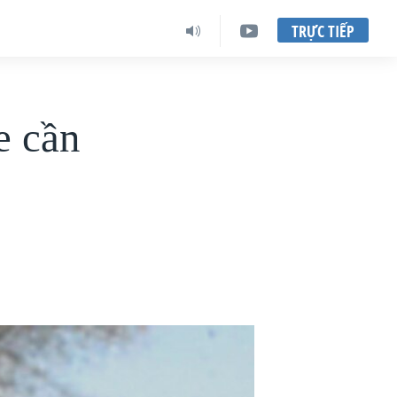
TRỰC TIẾP
e cần