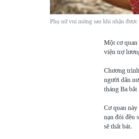
VIỆT NAM
NGƯ DÂN VIỆT VÀ LÀN SÓNG
Phụ nữ vui mừng sau khi nhận được
TRỘM HẢI SÂM
BÊN KIA QUỐC LỘ: TIẾNG VỌNG
Một cơ quan 
TỪ NÔNG THÔN MỸ
viện trợ lươn
QUAN HỆ VIỆT MỸ
Chương trình 
người dân nư
tháng Ba bắt
Cơ quan này 
nạn đói đều 
sẽ thất bát.