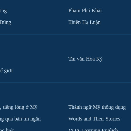
ùng
Phạm Phú Khải
 Dũng
Thiên Hạ Luận
Tin vắn Hoa Kỳ
ế giới
, tiếng lóng ở Mỹ
Thành ngữ Mỹ thông dụng
g qua bản tin ngắn
Words and Their Stories
c biệt
VOA Learning English