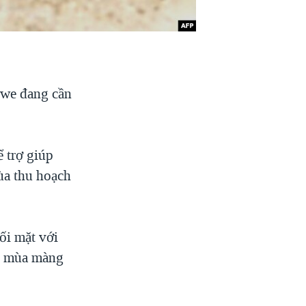
bwe đang cần
ể trợ giúp
ùa thu hoạch
ối mặt với
ến mùa màng