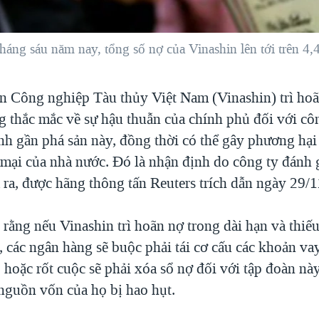
háng sáu năm nay, tổng số nợ của Vinashin lên tới trên 4,4
n Công nghiệp Tàu thủy Việt Nam (Vinashin) trì hoãn
g thắc mắc về sự hậu thuẫn của chính phủ đối với cô
nh gần phá sản này, đồng thời có thể gây phương hại
mại của nhà nước. Đó là nhận định do công ty đánh g
ra, được hãng thông tấn Reuters trích dẫn ngày 29/1
ằng nếu Vinashin trì hoãn nợ trong dài hạn và thiếu
 các ngân hàng sẽ buộc phải tái cơ cấu các khoản va
 hoặc rốt cuộc sẽ phải xóa sổ nợ đối với tập đoàn này
 nguồn vốn của họ bị hao hụt.