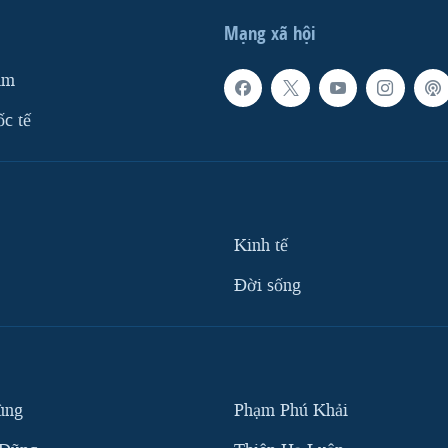
Mạng xã hội
am
ốc tế
Kinh tế
Ðời sống
ùng
Phạm Phú Khải