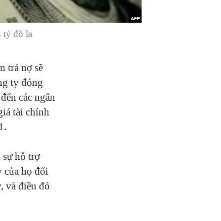
 tỷ đô la
 trả nợ sẽ
ng ty đóng
 đến các ngân
iá tài chính
1.
 sự hỗ trợ
y của họ đối
, và điều đó