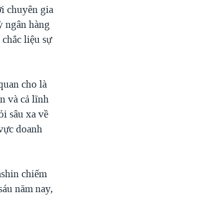
ới chuyên gia
kỳ ngân hàng
chắc liệu sự
quan cho là
n và cả lĩnh
ỏi sâu xa về
 vực doanh
ashin chiếm
 sáu năm nay,