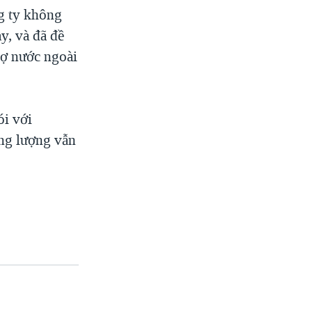
g ty không
y, và đã đề
nợ nước ngoài
ói với
ơng lượng vẫn