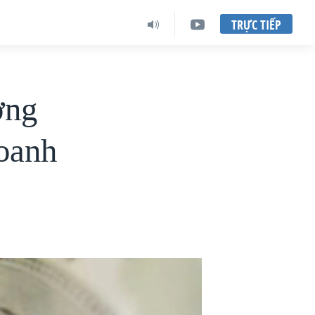
TRỰC TIẾP
ơng
doanh