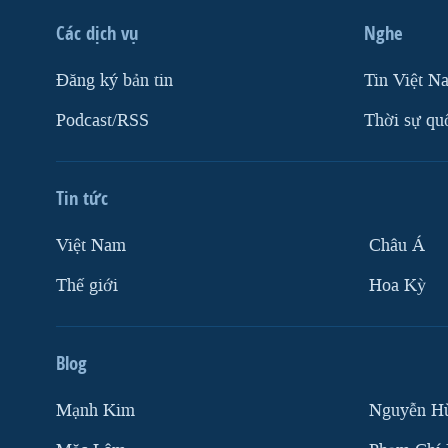
Các dịch vụ
Nghe
Ðăng ký bản tin
Tin Việt N
Podcast/RSS
Thời sự qu
Tin tức
Việt Nam
Châu Á
Thế giới
Hoa Kỳ
Blog
Mạnh Kim
Nguyễn H