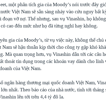
eet, một phân tích gia của Moody’s nói trước đây gi
 nước Việt Nam sẽ sẵn sàng nhảy vào cứu nguy bất 
ai đoạn vỡ nợ. Thế nhưng, sau vụ Vinashin, họ không 
 có cao đến mức như họ đã từng nghĩ hay không.
yên gia của Moody’s, từ vụ việc này, không thể chủ 
t Nam sẽ hậu thuẫn kịp thời cho công ty gặp khó khă
g. Mà quan trọng hơn, vụ Vinashin dẫn tới các câu h
hất thoát tín dụng trong các khoản vay dành cho lĩnh
doanh của Việt Nam.
số ngân hàng thương mại quốc doanh Việt Nam, Vin
lớn nhất. Theo báo cáo của nhà nước, tính tới tháng
inashin lên tới trên 4,4 tỷ đô la.