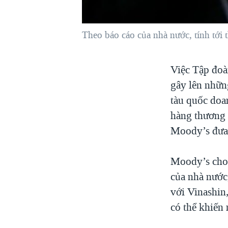
VIỆT NAM
NGƯ DÂN VIỆT VÀ LÀN SÓNG
Theo báo cáo của nhà nước, tính tới t
TRỘM HẢI SÂM
BÊN KIA QUỐC LỘ: TIẾNG VỌNG
Việc Tập đoà
TỪ NÔNG THÔN MỸ
gây lên nhữn
QUAN HỆ VIỆT MỸ
tàu quốc doa
hàng thương 
Moody’s đưa 
Moody’s cho r
của nhà nước,
với Vinashin,
có thể khiến