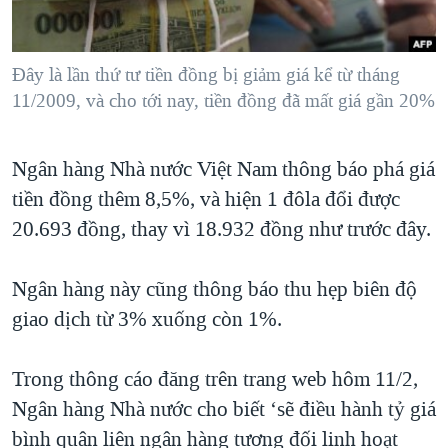
TẠI
VIDEO
"Tìm"
NGƯỜI VIỆT HẢI NGOẠI
HÀNH TRÌNH BẦU CỬ 2024
NGHE
ĐỜI SỐNG
Đây là lần thứ tư tiền đồng bị giảm giá kể từ tháng
MỘT NĂM CHIẾN TRANH TẠI DẢI GAZA
KINH TẾ
11/2009, và cho tới nay, tiền đồng đã mất giá gần 20%
MẠNG XÃ HỘI
GIẢI MÃ VÀNH ĐAI & CON ĐƯỜNG
KHOA HỌC
NGÀY TỊ NẠN THẾ GIỚI
Ngân hàng Nhà nước Việt Nam thông báo phá giá
SỨC KHOẺ
TRỊNH VĨNH BÌNH - NGƯỜI HẠ 'BÊN THẮNG CUỘC'
tiền đồng thêm 8,5%, và hiện 1 đôla đổi được
Ngôn ngữ khác
VĂN HOÁ
GROUND ZERO – XƯA VÀ NAY
20.693 đồng, thay vì 18.932 đồng như trước đây.
THỂ THAO
CHI PHÍ CHIẾN TRANH AFGHANISTAN
GIÁO DỤC
Ngân hàng này cũng thông báo thu hẹp biên độ
CÁC GIÁ TRỊ CỘNG HÒA Ở VIỆT NAM
giao dịch từ 3% xuống còn 1%.
THƯỢNG ĐỈNH TRUMP-KIM TẠI VIỆT NAM
TRỊNH VĨNH BÌNH VS. CHÍNH PHỦ VIỆT NAM
Trong thông cáo đăng trên trang web hôm 11/2,
NGƯ DÂN VIỆT VÀ LÀN SÓNG TRỘM HẢI SÂM
Ngân hàng Nhà nước cho biết ‘sẽ điều hành tỷ giá
bình quân liên ngân hàng tương đối linh hoạt
BÊN KIA QUỐC LỘ: TIẾNG VỌNG TỪ NÔNG THÔN MỸ