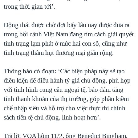
trong thời gian tới’.
QUAN HỆ VIỆT MỸ
Động thái được chờ đợi bấy lâu nay được đưa ra
trong bối cảnh Việt Nam đang tìm cách giải quyết
tình trạng lạm phát ở mức hai con số, cũng như
tình trạng thâm hụt thương mại giãn rộng.
Thông báo có đoạn: ‘Các biện pháp này sẽ tạo
điều kiện để điều hành tỷ giá chủ động, phù hợp
với tình hình cung cầu ngoại tệ, bảo đảm tăng
tính thanh khoản của thị trường, góp phần kiềm
chế nhập siêu và hỗ trợ cho việc thực thi chính
sách tiền tệ chủ động, linh hoạt hơn’.
Trả lời VOA hôm 11/2, ông Benedict Bingham,