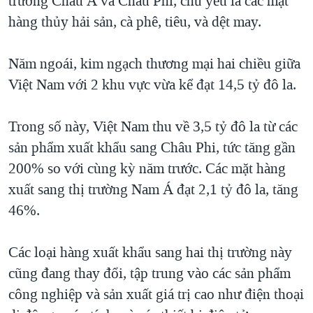
trường Châu Á và Châu Phi, chủ yếu là các mặt
QUAN HỆ VIỆT MỸ
hàng thủy hải sản, cà phê, tiêu, và dệt may.
Năm ngoái, kim ngạch thương mại hai chiều giữa
Việt Nam với 2 khu vực vừa kể đạt 14,5 tỷ đô la.
Trong số này, Việt Nam thu về 3,5 tỷ đô la từ các
sản phẩm xuất khẩu sang Châu Phi, tức tăng gần
200% so với cùng kỳ năm trước. Các mặt hàng
xuất sang thị trường Nam Á đạt 2,1 tỷ đô la, tăng
46%.
Các loại hàng xuất khẩu sang hai thị trường này
cũng đang thay đổi, tập trung vào các sản phẩm
công nghiệp và sản xuất giá trị cao như điện thoại