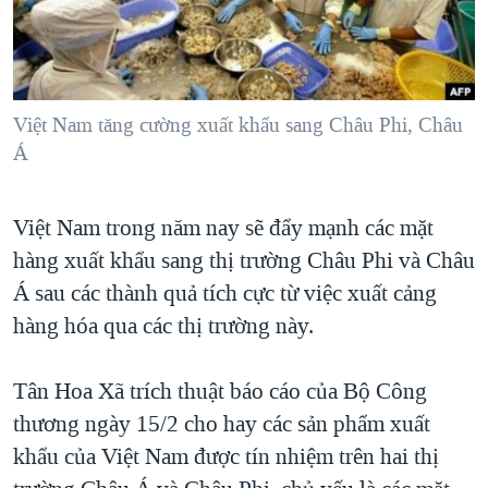
TẠI
VIDEO
"Tìm"
NGƯỜI VIỆT HẢI NGOẠI
HÀNH TRÌNH BẦU CỬ 2024
NGHE
ĐỜI SỐNG
MỘT NĂM CHIẾN TRANH TẠI DẢI GAZA
KINH TẾ
MẠNG XÃ HỘI
Việt Nam tăng cường xuất khẩu sang Châu Phi, Châu
GIẢI MÃ VÀNH ĐAI & CON ĐƯỜNG
KHOA HỌC
Á
NGÀY TỊ NẠN THẾ GIỚI
SỨC KHOẺ
TRỊNH VĨNH BÌNH - NGƯỜI HẠ 'BÊN THẮNG CUỘC'
Ngôn ngữ khác
VĂN HOÁ
Việt Nam trong năm nay sẽ đẩy mạnh các mặt
GROUND ZERO – XƯA VÀ NAY
hàng xuất khẩu sang thị trường Châu Phi và Châu
THỂ THAO
CHI PHÍ CHIẾN TRANH AFGHANISTAN
Á sau các thành quả tích cực từ việc xuất cảng
GIÁO DỤC
CÁC GIÁ TRỊ CỘNG HÒA Ở VIỆT NAM
hàng hóa qua các thị trường này.
THƯỢNG ĐỈNH TRUMP-KIM TẠI VIỆT NAM
Tân Hoa Xã trích thuật báo cáo của Bộ Công
TRỊNH VĨNH BÌNH VS. CHÍNH PHỦ VIỆT NAM
thương ngày 15/2 cho hay các sản phẩm xuất
NGƯ DÂN VIỆT VÀ LÀN SÓNG TRỘM HẢI SÂM
khẩu của Việt Nam được tín nhiệm trên hai thị
BÊN KIA QUỐC LỘ: TIẾNG VỌNG TỪ NÔNG THÔN MỸ