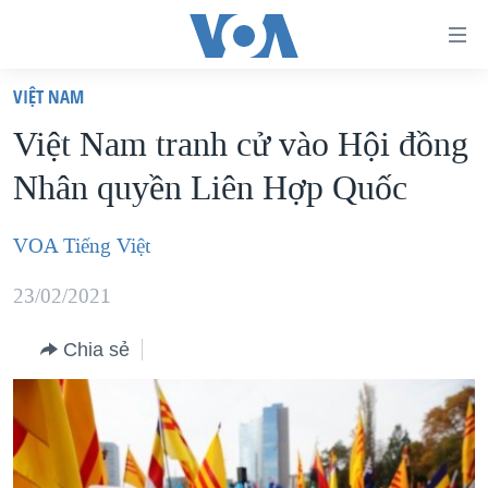
Đường
dẫn
VIỆT NAM
truy
TRANG CHỦ
Việt Nam tranh cử vào Hội đồng
cập
VIỆT NAM
Nhân quyền Liên Hợp Quốc
Tới
HOA KỲ
nội
BIỂN ĐÔNG
VOA Tiếng Việt
dung
THẾ GIỚI
chính
23/02/2021
BLOG
Tới
điều
Chia sẻ
DIỄN ĐÀN
hướng
MỤC
chính
CHUYÊN ĐỀ
TỰ DO BÁO CHÍ
Đi
HỌC TIẾNG ANH
VẠCH TRẦN TIN GIẢ
CHIẾN TRANH THƯƠNG MẠI CỦA MỸ: QUÁ KHỨ VÀ HIỆN
tới