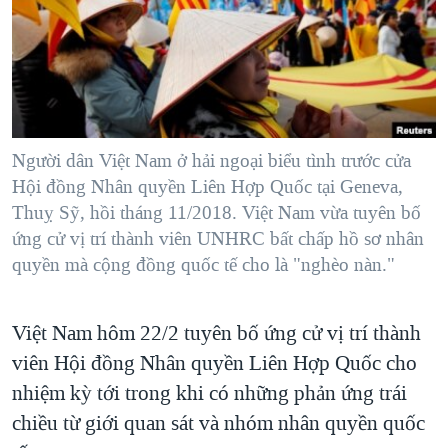
TẠI
VIDEO
"Tìm"
NGƯỜI VIỆT HẢI NGOẠI
HÀNH TRÌNH BẦU CỬ 2024
NGHE
ĐỜI SỐNG
MỘT NĂM CHIẾN TRANH TẠI DẢI GAZA
KINH TẾ
MẠNG XÃ HỘI
GIẢI MÃ VÀNH ĐAI & CON ĐƯỜNG
KHOA HỌC
NGÀY TỊ NẠN THẾ GIỚI
Người dân Việt Nam ở hải ngoại biểu tình trước cửa
SỨC KHOẺ
Hội đồng Nhân quyền Liên Hợp Quốc tại Geneva,
TRỊNH VĨNH BÌNH - NGƯỜI HẠ 'BÊN THẮNG CUỘC'
Ngôn ngữ khác
VĂN HOÁ
Thuỵ Sỹ, hồi tháng 11/2018. Việt Nam vừa tuyên bố
GROUND ZERO – XƯA VÀ NAY
ứng cử vị trí thành viên UNHRC bất chấp hồ sơ nhân
THỂ THAO
CHI PHÍ CHIẾN TRANH AFGHANISTAN
quyền mà cộng đồng quốc tế cho là "nghèo nàn."
GIÁO DỤC
CÁC GIÁ TRỊ CỘNG HÒA Ở VIỆT NAM
Việt Nam hôm 22/2 tuyên bố ứng cử vị trí thành
THƯỢNG ĐỈNH TRUMP-KIM TẠI VIỆT NAM
viên Hội đồng Nhân quyền Liên Hợp Quốc cho
TRỊNH VĨNH BÌNH VS. CHÍNH PHỦ VIỆT NAM
nhiệm kỳ tới trong khi có những phản ứng trái
NGƯ DÂN VIỆT VÀ LÀN SÓNG TRỘM HẢI SÂM
chiều từ giới quan sát và nhóm nhân quyền quốc
BÊN KIA QUỐC LỘ: TIẾNG VỌNG TỪ NÔNG THÔN MỸ