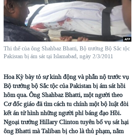
TẠI
VIDEO
"Tìm"
NGƯỜI VIỆT HẢI NGOẠI
HÀNH TRÌNH BẦU CỬ 2024
NGHE
ĐỜI SỐNG
MỘT NĂM CHIẾN TRANH TẠI DẢI GAZA
KINH TẾ
MẠNG XÃ HỘI
GIẢI MÃ VÀNH ĐAI & CON ĐƯỜNG
KHOA HỌC
NGÀY TỊ NẠN THẾ GIỚI
Thi thể của ông Shahbaz Bhatti, Bộ trưởng Bộ Sắc tộc
SỨC KHOẺ
Pakistan bị ám sát tại Islamabad, ngày 2/3/2011
TRỊNH VĨNH BÌNH - NGƯỜI HẠ 'BÊN THẮNG CUỘC'
Ngôn ngữ khác
VĂN HOÁ
GROUND ZERO – XƯA VÀ NAY
THỂ THAO
Hoa Kỳ bày tỏ sự kinh động và phẫn nộ trước vụ
CHI PHÍ CHIẾN TRANH AFGHANISTAN
GIÁO DỤC
Bộ trưởng bộ Sắc tộc của Pakistan bị ám sát hồi
CÁC GIÁ TRỊ CỘNG HÒA Ở VIỆT NAM
hôm qua. Ông Shahbaz Bhatti, một người theo
THƯỢNG ĐỈNH TRUMP-KIM TẠI VIỆT NAM
Cơ đốc giáo đã tìm cách tu chính một bộ luật đòi
TRỊNH VĨNH BÌNH VS. CHÍNH PHỦ VIỆT NAM
kết án tử hình những người phỉ báng đạo Hồi.
Ngoại trưởng Hillary Clinton tuyên bố vụ sát hại
NGƯ DÂN VIỆT VÀ LÀN SÓNG TRỘM HẢI SÂM
ông Bhatti mà Taliban bị cho là thủ phạm, nằm
BÊN KIA QUỐC LỘ: TIẾNG VỌNG TỪ NÔNG THÔN MỸ