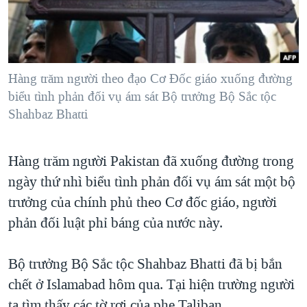
TẠI
VIDEO
"Tìm"
NGƯỜI VIỆT HẢI NGOẠI
HÀNH TRÌNH BẦU CỬ 2024
NGHE
ĐỜI SỐNG
MỘT NĂM CHIẾN TRANH TẠI DẢI GAZA
KINH TẾ
MẠNG XÃ HỘI
Hàng trăm người theo đạo Cơ Ðốc giáo xuống đường
GIẢI MÃ VÀNH ĐAI & CON ĐƯỜNG
KHOA HỌC
biểu tình phản đối vụ ám sát Bộ trưởng Bộ Sắc tộc
NGÀY TỊ NẠN THẾ GIỚI
Shahbaz Bhatti
SỨC KHOẺ
TRỊNH VĨNH BÌNH - NGƯỜI HẠ 'BÊN THẮNG CUỘC'
Ngôn ngữ khác
VĂN HOÁ
GROUND ZERO – XƯA VÀ NAY
Hàng trăm người Pakistan đã xuống đường trong
THỂ THAO
CHI PHÍ CHIẾN TRANH AFGHANISTAN
ngày thứ nhì biểu tình phản đối vụ ám sát một bộ
GIÁO DỤC
trưởng của chính phủ theo Cơ đốc giáo, người
CÁC GIÁ TRỊ CỘNG HÒA Ở VIỆT NAM
phản đối luật phỉ báng của nước này.
THƯỢNG ĐỈNH TRUMP-KIM TẠI VIỆT NAM
TRỊNH VĨNH BÌNH VS. CHÍNH PHỦ VIỆT NAM
Bộ trưởng Bộ Sắc tộc Shahbaz Bhatti đã bị bắn
NGƯ DÂN VIỆT VÀ LÀN SÓNG TRỘM HẢI SÂM
chết ở Islamabad hôm qua. Tại hiện trường người
BÊN KIA QUỐC LỘ: TIẾNG VỌNG TỪ NÔNG THÔN MỸ
ta tìm thấy các tờ rơi của phe Taliban.