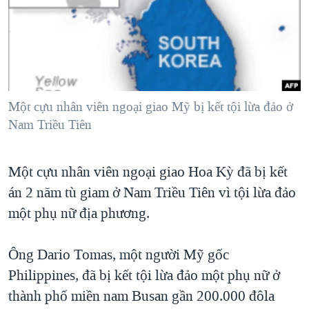
TẠI
VIDEO
"Tìm"
NGƯỜI VIỆT HẢI NGOẠI
HÀNH TRÌNH BẦU CỬ 2024
NGHE
ĐỜI SỐNG
MỘT NĂM CHIẾN TRANH TẠI DẢI GAZA
KINH TẾ
MẠNG XÃ HỘI
GIẢI MÃ VÀNH ĐAI & CON ĐƯỜNG
KHOA HỌC
NGÀY TỊ NẠN THẾ GIỚI
Một cựu nhân viên ngoại giao Mỹ bị kết tội lừa đảo ở
SỨC KHOẺ
Nam Triều Tiên
TRỊNH VĨNH BÌNH - NGƯỜI HẠ 'BÊN THẮNG CUỘC'
Ngôn ngữ khác
VĂN HOÁ
GROUND ZERO – XƯA VÀ NAY
THỂ THAO
Một cựu nhân viên ngoại giao Hoa Kỳ đã bị kết
CHI PHÍ CHIẾN TRANH AFGHANISTAN
GIÁO DỤC
án 2 năm tù giam ở Nam Triều Tiên vì tội lừa đảo
CÁC GIÁ TRỊ CỘNG HÒA Ở VIỆT NAM
một phụ nữ địa phương.
THƯỢNG ĐỈNH TRUMP-KIM TẠI VIỆT NAM
Ông Dario Tomas, một người Mỹ gốc
TRỊNH VĨNH BÌNH VS. CHÍNH PHỦ VIỆT NAM
Philippines, đã bị kết tội lừa đảo một phụ nữ ở
NGƯ DÂN VIỆT VÀ LÀN SÓNG TRỘM HẢI SÂM
thành phố miền nam Busan gần 200.000 đôla
BÊN KIA QUỐC LỘ: TIẾNG VỌNG TỪ NÔNG THÔN MỸ