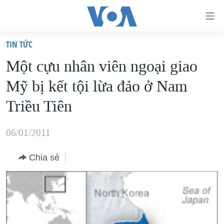
Đường
dẫn
TIN TỨC
truy
TRANG CHỦ
Một cựu nhân viên ngoại giao
cập
VIỆT NAM
Mỹ bị kết tội lừa đảo ở Nam
Tới
HOA KỲ
nội
Triều Tiên
BIỂN ĐÔNG
dung
THẾ GIỚI
chính
06/01/2011
BLOG
Tới
Chia sẻ
điều
DIỄN ĐÀN
hướng
MỤC
chính
CHUYÊN ĐỀ
TỰ DO BÁO CHÍ
Đi
HỌC TIẾNG ANH
VẠCH TRẦN TIN GIẢ
CHIẾN TRANH THƯƠNG MẠI CỦA MỸ: QUÁ KHỨ VÀ HIỆN
tới