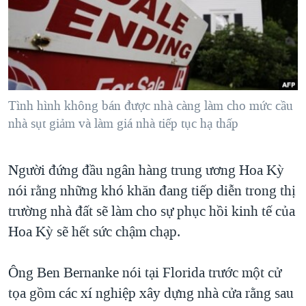
TẠI
VIDEO
"Tìm"
NGƯỜI VIỆT HẢI NGOẠI
HÀNH TRÌNH BẦU CỬ 2024
NGHE
ĐỜI SỐNG
MỘT NĂM CHIẾN TRANH TẠI DẢI GAZA
KINH TẾ
MẠNG XÃ HỘI
GIẢI MÃ VÀNH ĐAI & CON ĐƯỜNG
KHOA HỌC
NGÀY TỊ NẠN THẾ GIỚI
Tình hình không bán được nhà càng làm cho mức cầu
SỨC KHOẺ
nhà sụt giảm và làm giá nhà tiếp tục hạ thấp
TRỊNH VĨNH BÌNH - NGƯỜI HẠ 'BÊN THẮNG CUỘC'
Ngôn ngữ khác
VĂN HOÁ
GROUND ZERO – XƯA VÀ NAY
THỂ THAO
Người đứng đầu ngân hàng trung ương Hoa Kỳ
CHI PHÍ CHIẾN TRANH AFGHANISTAN
GIÁO DỤC
nói rằng những khó khăn đang tiếp diễn trong thị
CÁC GIÁ TRỊ CỘNG HÒA Ở VIỆT NAM
trường nhà đất sẽ làm cho sự phục hồi kinh tế của
THƯỢNG ĐỈNH TRUMP-KIM TẠI VIỆT NAM
Hoa Kỳ sẽ hết sức chậm chạp.
TRỊNH VĨNH BÌNH VS. CHÍNH PHỦ VIỆT NAM
Ông Ben Bernanke nói tại Florida trước một cử
NGƯ DÂN VIỆT VÀ LÀN SÓNG TRỘM HẢI SÂM
tọa gồm các xí nghiệp xây dựng nhà cửa rằng sau
BÊN KIA QUỐC LỘ: TIẾNG VỌNG TỪ NÔNG THÔN MỸ