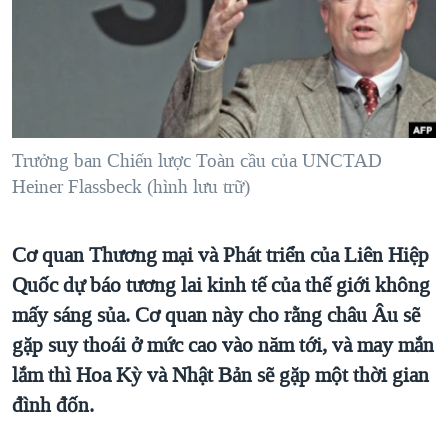
TẠI
VIDEO
"Tìm"
NGƯỜI VIỆT HẢI NGOẠI
HÀNH TRÌNH BẦU CỬ 2024
NGHE
ĐỜI SỐNG
MỘT NĂM CHIẾN TRANH TẠI DẢI GAZA
KINH TẾ
MẠNG XÃ HỘI
GIẢI MÃ VÀNH ĐAI & CON ĐƯỜNG
KHOA HỌC
NGÀY TỊ NẠN THẾ GIỚI
Trưởng ban Chiến lược Toàn cầu của UNCTAD
SỨC KHOẺ
Heiner Flassbeck (hình lưu trữ)
TRỊNH VĨNH BÌNH - NGƯỜI HẠ 'BÊN THẮNG CUỘC'
Ngôn ngữ khác
VĂN HOÁ
GROUND ZERO – XƯA VÀ NAY
THỂ THAO
Cơ quan Thương mại và Phát triển của Liên Hiệp
CHI PHÍ CHIẾN TRANH AFGHANISTAN
GIÁO DỤC
Quốc dự báo tương lai kinh tế của thế giới không
CÁC GIÁ TRỊ CỘNG HÒA Ở VIỆT NAM
mấy sáng sủa. Cơ quan này cho rằng châu Âu sẽ
THƯỢNG ĐỈNH TRUMP-KIM TẠI VIỆT NAM
gặp suy thoái ở mức cao vào năm tới, và may mắn
TRỊNH VĨNH BÌNH VS. CHÍNH PHỦ VIỆT NAM
lắm thì Hoa Kỳ và Nhật Bản sẽ gặp một thời gian
đình đốn.
NGƯ DÂN VIỆT VÀ LÀN SÓNG TRỘM HẢI SÂM
BÊN KIA QUỐC LỘ: TIẾNG VỌNG TỪ NÔNG THÔN MỸ