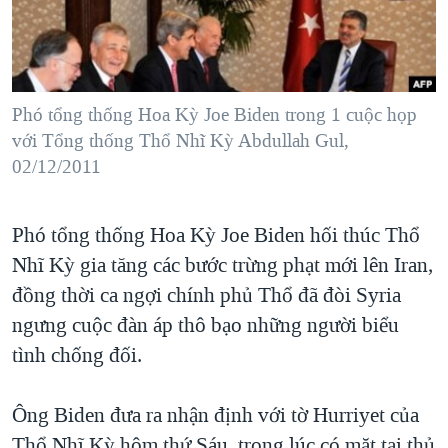
TẠI
VIDEO
"Tìm"
NGƯỜI VIỆT HẢI NGOẠI
HÀNH TRÌNH BẦU CỬ 2024
NGHE
ĐỜI SỐNG
MỘT NĂM CHIẾN TRANH TẠI DẢI GAZA
KINH TẾ
MẠNG XÃ HỘI
Phó tổng thống Hoa Kỳ Joe Biden trong 1 cuộc họp
GIẢI MÃ VÀNH ĐAI & CON ĐƯỜNG
KHOA HỌC
với Tổng thống Thổ Nhĩ Kỳ Abdullah Gul,
NGÀY TỊ NẠN THẾ GIỚI
02/12/2011
SỨC KHOẺ
TRỊNH VĨNH BÌNH - NGƯỜI HẠ 'BÊN THẮNG CUỘC'
Ngôn ngữ khác
VĂN HOÁ
GROUND ZERO – XƯA VÀ NAY
Phó tổng thống Hoa Kỳ Joe Biden hối thúc Thổ
THỂ THAO
CHI PHÍ CHIẾN TRANH AFGHANISTAN
Nhĩ Kỳ gia tăng các bước trừng phạt mới lên Iran,
GIÁO DỤC
đồng thời ca ngợi chính phủ Thổ đã đòi Syria
CÁC GIÁ TRỊ CỘNG HÒA Ở VIỆT NAM
ngưng cuộc đàn áp thô bạo những người biểu
THƯỢNG ĐỈNH TRUMP-KIM TẠI VIỆT NAM
tình chống đối.
TRỊNH VĨNH BÌNH VS. CHÍNH PHỦ VIỆT NAM
NGƯ DÂN VIỆT VÀ LÀN SÓNG TRỘM HẢI SÂM
Ông Biden đưa ra nhận định với tờ Hurriyet của
BÊN KIA QUỐC LỘ: TIẾNG VỌNG TỪ NÔNG THÔN MỸ
Thổ Nhĩ Kỳ hôm thứ Sáu, trong lúc có mặt tại thủ