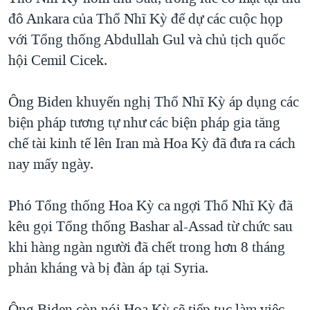
đô Ankara của Thổ Nhĩ Kỳ để dự các cuộc họp
QUAN HỆ VIỆT MỸ
với Tổng thống Abdullah Gul và chủ tịch quốc
hội Cemil Cicek.
Ông Biden khuyến nghị Thổ Nhĩ Kỳ áp dụng các
biện pháp tương tự như các biện pháp gia tăng
chế tài kinh tế lên Iran mà Hoa Kỳ đã đưa ra cách
nay mấy ngày.
Phó Tổng thống Hoa Kỳ ca ngợi Thổ Nhĩ Kỳ đã
kêu gọi Tổng thống Bashar al-Assad từ chức sau
khi hàng ngàn người đã chết trong hơn 8 tháng
phản kháng và bị đàn áp tại Syria.
Ông Biden còn nói Hoa Kỳ sẽ tiếp tục làm việc