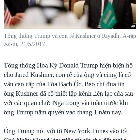
TẠI
VIDEO
"Tìm"
NGƯỜI VIỆT HẢI NGOẠI
HÀNH TRÌNH BẦU CỬ 2024
NGHE
ĐỜI SỐNG
MỘT NĂM CHIẾN TRANH TẠI DẢI GAZA
KINH TẾ
MẠNG XÃ HỘI
Tổng thống Trump và con rể Kushner ở Riyadh, Ả-rập
GIẢI MÃ VÀNH ĐAI & CON ĐƯỜNG
KHOA HỌC
Xê-út, 21/5/2017.
NGÀY TỊ NẠN THẾ GIỚI
SỨC KHOẺ
TRỊNH VĨNH BÌNH - NGƯỜI HẠ 'BÊN THẮNG CUỘC'
Ngôn ngữ khác
VĂN HOÁ
Tổng thống Hoa Kỳ Donald Trump hiện biện hộ
GROUND ZERO – XƯA VÀ NAY
cho Jared Kushner, con rể của ông và cũng là cố
THỂ THAO
CHI PHÍ CHIẾN TRANH AFGHANISTAN
vấn cao cấp của Tòa Bạch Ốc. Báo chí đưa tin
GIÁO DỤC
CÁC GIÁ TRỊ CỘNG HÒA Ở VIỆT NAM
ông Kushner đã cố thiết lập kênh liên lạc cửa sau
với các quan chức Nga trong vài tuần trước khi
THƯỢNG ĐỈNH TRUMP-KIM TẠI VIỆT NAM
ông Trump nắm quyền vào tháng 1 năm nay.
TRỊNH VĨNH BÌNH VS. CHÍNH PHỦ VIỆT NAM
NGƯ DÂN VIỆT VÀ LÀN SÓNG TRỘM HẢI SÂM
Ông Trump nói với tờ New York Times vào tối
BÊN KIA QUỐC LỘ: TIẾNG VỌNG TỪ NÔNG THÔN MỸ