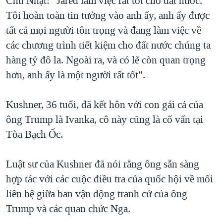
Chủ Nhật: “Jared làm việc rất tốt cho đất nước.
QUAN HỆ VIỆT MỸ
Tôi hoàn toàn tin tưởng vào anh ấy, anh ấy được
tất cả mọi người tôn trọng và đang làm việc về
các chương trình tiết kiệm cho đất nước chúng ta
hàng tỷ đô la. Ngoài ra, và có lẽ còn quan trọng
hơn, anh ấy là một người rất tốt".
Kushner, 36 tuổi, đã kết hôn với con gái cả của
ông Trump là Ivanka, cô này cũng là cố vấn tại
Tòa Bạch Ốc.
Luật sư của Kushner đã nói rằng ông sẵn sàng
hợp tác với các cuộc điều tra của quốc hội về mối
liên hệ giữa ban vận động tranh cử của ông
Trump và các quan chức Nga.