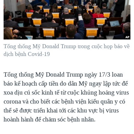
TẠI
VIDEO
"Tìm"
NGƯỜI VIỆT HẢI NGOẠI
HÀNH TRÌNH BẦU CỬ 2024
NGHE
ĐỜI SỐNG
MỘT NĂM CHIẾN TRANH TẠI DẢI GAZA
KINH TẾ
MẠNG XÃ HỘI
GIẢI MÃ VÀNH ĐAI & CON ĐƯỜNG
KHOA HỌC
NGÀY TỊ NẠN THẾ GIỚI
Tổng thống Mỹ Donald Trump trong cuộc họp báo về
SỨC KHOẺ
dịch bệnh Covid-19
TRỊNH VĨNH BÌNH - NGƯỜI HẠ 'BÊN THẮNG CUỘC'
Ngôn ngữ khác
VĂN HOÁ
GROUND ZERO – XƯA VÀ NAY
THỂ THAO
Tổng thống Mỹ Donald Trump ngày 17/3 loan
CHI PHÍ CHIẾN TRANH AFGHANISTAN
GIÁO DỤC
báo kế hoạch cấp tiền do dân Mỹ ngay lập tức để
CÁC GIÁ TRỊ CỘNG HÒA Ở VIỆT NAM
xoa dịu cú sốc kinh tế từ cuộc khủng hoảng virus
THƯỢNG ĐỈNH TRUMP-KIM TẠI VIỆT NAM
corona và cho biết các bệnh viện kiểu quân y có
thể sẽ được triển khai tới các khu vực bị virus
TRỊNH VĨNH BÌNH VS. CHÍNH PHỦ VIỆT NAM
hoành hành để chăm sóc bệnh nhân.
NGƯ DÂN VIỆT VÀ LÀN SÓNG TRỘM HẢI SÂM
BÊN KIA QUỐC LỘ: TIẾNG VỌNG TỪ NÔNG THÔN MỸ