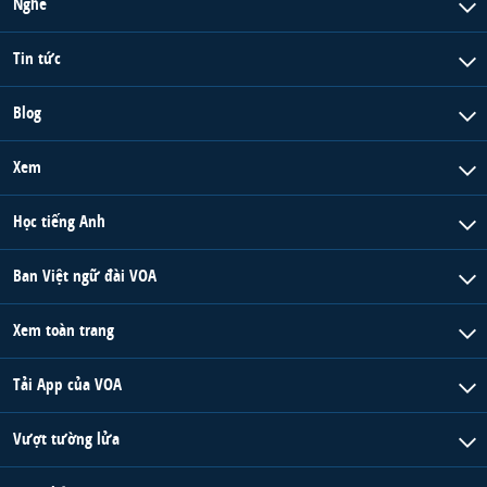
Nghe
Tin tức
Blog
Xem
Học tiếng Anh
Ban Việt ngữ đài VOA
Xem toàn trang
Tải App của VOA
Vượt tường lửa