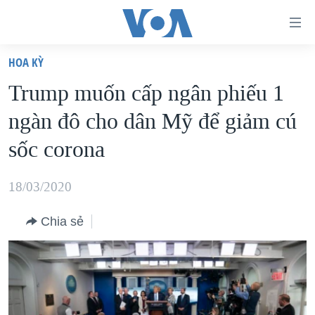
Đường
dẫn
HOA KỲ
truy
TRANG CHỦ
Trump muốn cấp ngân phiếu 1
cập
VIỆT NAM
ngàn đô cho dân Mỹ để giảm cú
Tới
HOA KỲ
nội
sốc corona
BIỂN ĐÔNG
dung
THẾ GIỚI
chính
18/03/2020
BLOG
Tới
Chia sẻ
điều
DIỄN ĐÀN
hướng
MỤC
chính
CHUYÊN ĐỀ
TỰ DO BÁO CHÍ
Đi
HỌC TIẾNG ANH
VẠCH TRẦN TIN GIẢ
CHIẾN TRANH THƯƠNG MẠI CỦA MỸ: QUÁ KHỨ VÀ HIỆN
tới