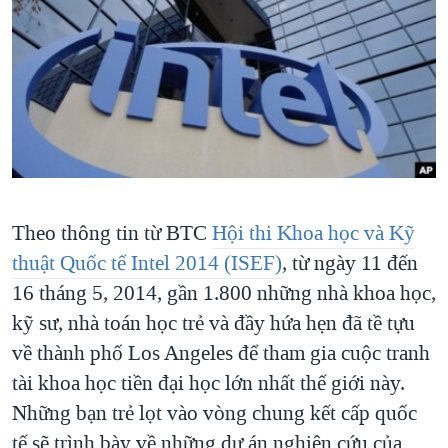
TẠI
VIDEO
"Tìm"
NGƯỜI VIỆT HẢI NGOẠI
HÀNH TRÌNH BẦU CỬ 2024
NGHE
ĐỜI SỐNG
MỘT NĂM CHIẾN TRANH TẠI DẢI GAZA
KINH TẾ
MẠNG XÃ HỘI
GIẢI MÃ VÀNH ĐAI & CON ĐƯỜNG
KHOA HỌC
NGÀY TỊ NẠN THẾ GIỚI
SỨC KHOẺ
TRỊNH VĨNH BÌNH - NGƯỜI HẠ 'BÊN THẮNG CUỘC'
Ngôn ngữ khác
VĂN HOÁ
GROUND ZERO – XƯA VÀ NAY
Theo thông tin từ BTC
Hội thi Khoa học và Kỹ
THỂ THAO
CHI PHÍ CHIẾN TRANH AFGHANISTAN
thuật Quốc tế Intel 2014 (ISEF)
, từ ngày 11 đến
GIÁO DỤC
16 tháng 5, 2014, gần 1.800 những nhà khoa học,
CÁC GIÁ TRỊ CỘNG HÒA Ở VIỆT NAM
kỹ sư, nhà toán học trẻ và đầy hứa hẹn đã tề tựu
THƯỢNG ĐỈNH TRUMP-KIM TẠI VIỆT NAM
về thành phố Los Angeles để tham gia cuộc tranh
TRỊNH VĨNH BÌNH VS. CHÍNH PHỦ VIỆT NAM
tài khoa học tiền đại học lớn nhất thế giới này.
NGƯ DÂN VIỆT VÀ LÀN SÓNG TRỘM HẢI SÂM
Những bạn trẻ lọt vào vòng chung kết cấp quốc
BÊN KIA QUỐC LỘ: TIẾNG VỌNG TỪ NÔNG THÔN MỸ
tế sẽ trình bày về những dự án nghiên cứu của