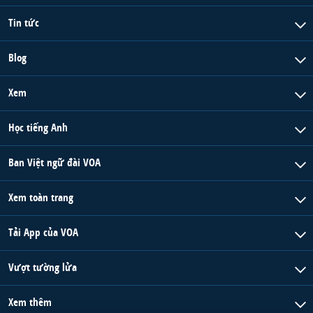
Tin tức
Blog
Xem
Học tiếng Anh
Ban Việt ngữ đài VOA
Xem toàn trang
Tải App của VOA
Vượt tường lửa
Xem thêm