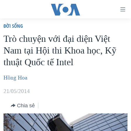
Đường
dẫn
ÐỜI SỐNG
truy
TRANG CHỦ
Trò chuyện với đại diện Việt
cập
VIỆT NAM
Nam tại Hội thi Khoa học, Kỹ
Tới
HOA KỲ
nội
thuật Quốc tế Intel
BIỂN ĐÔNG
dung
THẾ GIỚI
chính
Hồng Hoa
BLOG
Tới
21/05/2014
điều
DIỄN ĐÀN
hướng
MỤC
Chia sẻ
chính
CHUYÊN ĐỀ
TỰ DO BÁO CHÍ
Đi
HỌC TIẾNG ANH
VẠCH TRẦN TIN GIẢ
CHIẾN TRANH THƯƠNG MẠI CỦA MỸ: QUÁ KHỨ VÀ HIỆN
tới