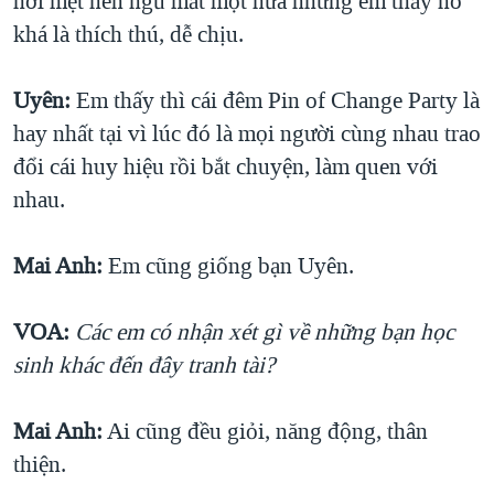
hơi mệt nên ngủ mất một nửa nhưng em thấy nó
khá là thích thú, dễ chịu.
Uyên:
Em thấy thì cái đêm Pin of Change Party là
hay nhất tại vì lúc đó là mọi người cùng nhau trao
đổi cái huy hiệu rồi bắt chuyện, làm quen với
nhau.
Mai Anh:
Em cũng giống bạn Uyên.
VOA:
Các em có nhận xét gì về những bạn học
sinh khác đến đây tranh tài?
Mai Anh:
Ai cũng đều giỏi, năng động, thân
thiện.