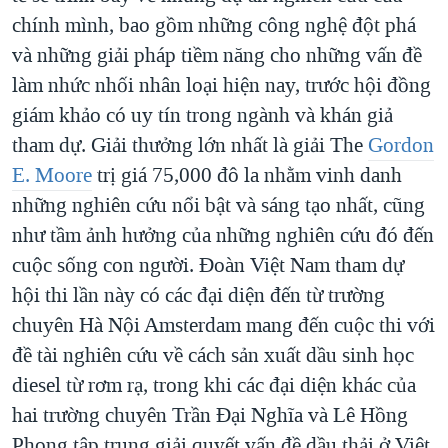
chính mình, bao gồm những công nghệ đột phá
QUAN HỆ VIỆT MỸ
và những giải pháp tiềm năng cho những vấn đề
làm nhức nhối nhân loại hiện nay, trước hội đồng
giám khảo có uy tín trong ngành và khán giả
tham dự. Giải thưởng lớn nhất là giải The
Gordon
E. Moore
trị giá 75,000 đô la nhằm vinh danh
những nghiên cứu nổi bật và sáng tạo nhất, cũng
như tầm ảnh hưởng của những nghiên cứu đó đến
cuộc sống con người. Đoàn Việt Nam tham dự
hội thi lần này có các đại diện đến từ trường
chuyên Hà Nội Amsterdam mang đến cuộc thi với
đề tài nghiên cứu về cách sản xuất dầu sinh học
diesel từ rơm rạ, trong khi các đại diện khác của
hai trường chuyên Trần Đại Nghĩa và Lê Hồng
Phong tập trung giải quyết vấn đề dầu thải ở Việt