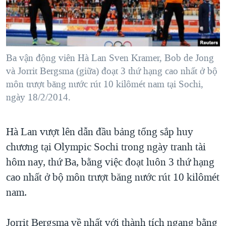
TẠI
VIDEO
"Tìm"
NGƯỜI VIỆT HẢI NGOẠI
HÀNH TRÌNH BẦU CỬ 2024
NGHE
ĐỜI SỐNG
MỘT NĂM CHIẾN TRANH TẠI DẢI GAZA
KINH TẾ
MẠNG XÃ HỘI
Ba vận động viên Hà Lan Sven Kramer, Bob de Jong
GIẢI MÃ VÀNH ĐAI & CON ĐƯỜNG
KHOA HỌC
và Jorrit Bergsma (giữa) đoạt 3 thứ hạng cao nhất ở bộ
NGÀY TỊ NẠN THẾ GIỚI
môn trượt băng nước rút 10 kilômét nam tại Sochi,
SỨC KHOẺ
TRỊNH VĨNH BÌNH - NGƯỜI HẠ 'BÊN THẮNG CUỘC'
ngày 18/2/2014.
Ngôn ngữ khác
VĂN HOÁ
GROUND ZERO – XƯA VÀ NAY
THỂ THAO
Hà Lan vượt lên dẫn đầu bảng tổng sắp huy
CHI PHÍ CHIẾN TRANH AFGHANISTAN
GIÁO DỤC
chương tại Olympic Sochi trong ngày tranh tài
CÁC GIÁ TRỊ CỘNG HÒA Ở VIỆT NAM
hôm nay, thứ Ba, bằng việc đoạt luôn 3 thứ hạng
THƯỢNG ĐỈNH TRUMP-KIM TẠI VIỆT NAM
cao nhất ở bộ môn trượt băng nước rút 10 kilômét
TRỊNH VĨNH BÌNH VS. CHÍNH PHỦ VIỆT NAM
nam.
NGƯ DÂN VIỆT VÀ LÀN SÓNG TRỘM HẢI SÂM
Jorrit Bergsma về nhất với thành tích ngang bằng
BÊN KIA QUỐC LỘ: TIẾNG VỌNG TỪ NÔNG THÔN MỸ