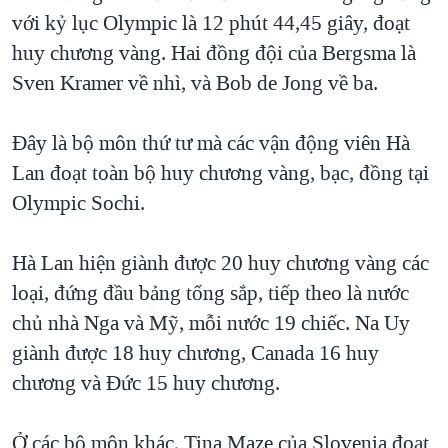
với kỷ lục Olympic là 12 phút 44,45 giây, đoạt
QUAN HỆ VIỆT MỸ
huy chương vàng. Hai đồng đội của Bergsma là
Sven Kramer về nhì, và Bob de Jong về ba.
Ðây là bộ môn thứ tư mà các vận động viên Hà
Lan đoạt toàn bộ huy chương vàng, bạc, đồng tại
Olympic Sochi.
Hà Lan hiện giành được 20 huy chương vàng các
loại, đứng đầu bảng tổng sắp, tiếp theo là nước
chủ nhà Nga và Mỹ, mỗi nước 19 chiếc. Na Uy
giành được 18 huy chương, Canada 16 huy
chương và Ðức 15 huy chương.
Ở các bộ môn khác, Tina Maze của Slovenia đoạt