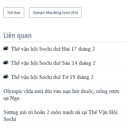
o
l
u
i
Thể thao
Olympic Mùa Đông Sochi 2014
s
d
s
e
Liên quan
l
i
Thế vận hội Sochi thứ Hai 17 tháng 2
d
e
Thế vận hội Sochi thứ Sáu 14 tháng 2
Thế vận hội Sochi thứ Tư 19 tháng 2
Olympic chĩa mùi dùi vào nạn hút thuốc, uống rượu
tại Nga
Sương mù trì hoãn 2 môn tranh tài tại Thế Vận Hội
Sochi