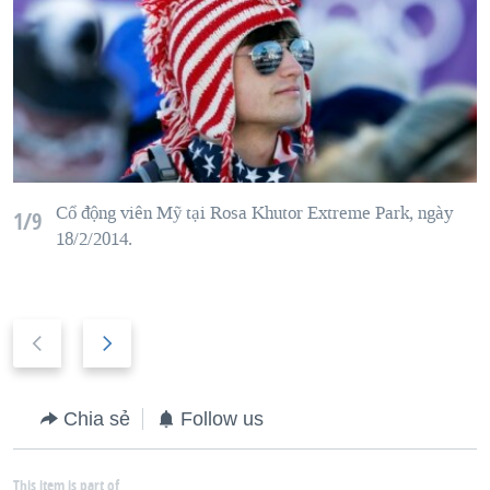
Cổ động viên Mỹ tại Rosa Khutor Extreme Park, ngày
1/9
18/2/2014.
P
N
r
e
e
x
Chia sẻ
Follow us
v
t
i
s
This item is part of