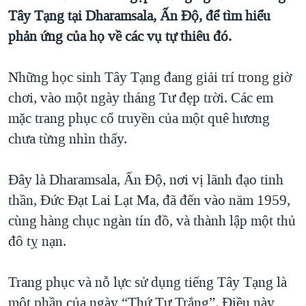
Tây Tạng tại Dharamsala, Ấn Độ, để tìm hiểu
QUAN HỆ VIỆT MỸ
phản ứng của họ về các vụ tự thiêu đó.
Những học sinh Tây Tạng đang giải trí trong giờ
chơi, vào một ngày tháng Tư đẹp trời. Các em
mặc trang phục cổ truyền của một quê hương
chưa từng nhìn thấy.
Đây là Dharamsala, Ấn Độ, nơi vị lãnh đạo tinh
thần, Đức Đạt Lai Lạt Ma, đã đến vào năm 1959,
cùng hàng chục ngàn tín đồ, và thành lập một thủ
đô tỵ nạn.
Trang phục và nỗ lực sử dụng tiếng Tây Tạng là
một phần của ngày “Thứ Tư Trắng”. Điều này