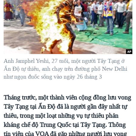
TẠI
VIDEO
"Tìm"
NGƯỜI VIỆT HẢI NGOẠI
HÀNH TRÌNH BẦU CỬ 2024
NGHE
ĐỜI SỐNG
MỘT NĂM CHIẾN TRANH TẠI DẢI GAZA
KINH TẾ
MẠNG XÃ HỘI
GIẢI MÃ VÀNH ĐAI & CON ĐƯỜNG
KHOA HỌC
NGÀY TỊ NẠN THẾ GIỚI
SỨC KHOẺ
TRỊNH VĨNH BÌNH - NGƯỜI HẠ 'BÊN THẮNG CUỘC'
Anh Jamphel Yeshi, 27 tuổi, một người Tây Tạng ở
Ngôn ngữ khác
VĂN HOÁ
GROUND ZERO – XƯA VÀ NAY
Ấn Độ tự thiêu, anh chạy trên đường phố New Delhi
THỂ THAO
như ngọn đuốc sống vào ngày 26 tháng 3
CHI PHÍ CHIẾN TRANH AFGHANISTAN
GIÁO DỤC
CÁC GIÁ TRỊ CỘNG HÒA Ở VIỆT NAM
Tháng trước, một thành viên cộng đồng lưu vong
THƯỢNG ĐỈNH TRUMP-KIM TẠI VIỆT NAM
Tây Tạng tại Ấn Độ đã là người gần đây nhất tự
TRỊNH VĨNH BÌNH VS. CHÍNH PHỦ VIỆT NAM
thiêu, trong một loạt những vụ tự thiêu phản
NGƯ DÂN VIỆT VÀ LÀN SÓNG TRỘM HẢI SÂM
kháng chế độ Trung Quốc tại Tây Tạng. Thông
tín viên của VOA đã gặp những người lưu vong
BÊN KIA QUỐC LỘ: TIẾNG VỌNG TỪ NÔNG THÔN MỸ