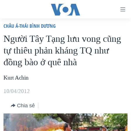
Đường
dẫn
CHÂU Á-THÁI BÌNH DƯƠNG
truy
TRANG CHỦ
Người Tây Tạng lưu vong cũng
cập
VIỆT NAM
tự thiêu phản kháng TQ như
Tới
HOA KỲ
nội
đồng bào ở quê nhà
BIỂN ĐÔNG
dung
THẾ GIỚI
chính
Kurt Achin
BLOG
Tới
10/04/2012
điều
DIỄN ĐÀN
hướng
MỤC
Chia sẻ
chính
CHUYÊN ĐỀ
TỰ DO BÁO CHÍ
Đi
HỌC TIẾNG ANH
VẠCH TRẦN TIN GIẢ
CHIẾN TRANH THƯƠNG MẠI CỦA MỸ: QUÁ KHỨ VÀ HIỆN
tới